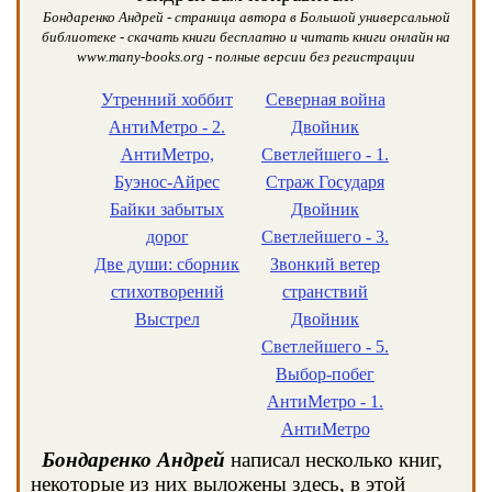
Бондаренко Андрей - страница автора в Большой универсальной
библиотеке - скачать книги бесплатно и читать книги онлайн на
www.many-books.org - полные версии без регистрации
Утренний хоббит
Северная война
АнтиМетро - 2.
Двойник
АнтиМетро,
Светлейшего - 1.
Буэнос-Айрес
Страж Государя
Байки забытых
Двойник
дорог
Светлейшего - 3.
Две души: сборник
Звонкий ветер
стихотворений
странствий
Выстрел
Двойник
Светлейшего - 5.
Выбор-побег
АнтиМетро - 1.
АнтиМетро
Бондаренко Андрей
написал несколько книг,
некоторые из них выложены здесь, в этой