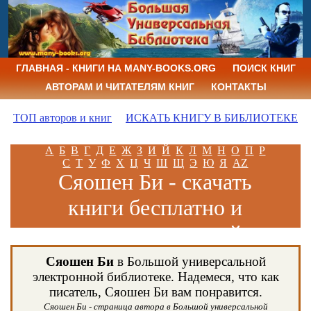
ГЛАВНАЯ - КНИГИ НА MANY-BOOKS.ORG
ПОИСК КНИГ
АВТОРАМ И ЧИТАТЕЛЯМ КНИГ
КОНТАКТЫ
ТОП авторов и книг
ИСКАТЬ КНИГУ В БИБЛИОТЕКЕ
А
Б
В
Г
Д
Е
Ж
З
И
Й
К
Л
М
Н
О
П
Р
С
Т
У
Ф
Х
Ц
Ч
Ш
Щ
Э
Ю
Я
AZ
Сяошен Би - скачать
книги бесплатно и
читать книги онлайн
Сяошен Би
в Большой универсальной
электронной библиотеке. Надемеся, что как
писатель, Сяошен Би вам понравится.
Сяошен Би - страница автора в Большой универсальной