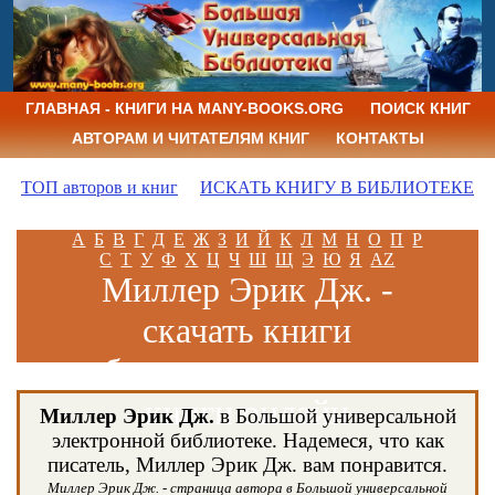
ГЛАВНАЯ - КНИГИ НА MANY-BOOKS.ORG
ПОИСК КНИГ
АВТОРАМ И ЧИТАТЕЛЯМ КНИГ
КОНТАКТЫ
ТОП авторов и книг
ИСКАТЬ КНИГУ В БИБЛИОТЕКЕ
А
Б
В
Г
Д
Е
Ж
З
И
Й
К
Л
М
Н
О
П
Р
С
Т
У
Ф
Х
Ц
Ч
Ш
Щ
Э
Ю
Я
AZ
Миллер Эрик Дж. -
скачать книги
бесплатно и читать
книги онлайн
Миллер Эрик Дж.
в Большой универсальной
электронной библиотеке. Надемеся, что как
писатель, Миллер Эрик Дж. вам понравится.
Миллер Эрик Дж. - страница автора в Большой универсальной