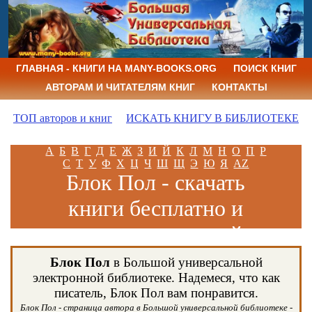
ГЛАВНАЯ - КНИГИ НА MANY-BOOKS.ORG
ПОИСК КНИГ
АВТОРАМ И ЧИТАТЕЛЯМ КНИГ
КОНТАКТЫ
ТОП авторов и книг
ИСКАТЬ КНИГУ В БИБЛИОТЕКЕ
А
Б
В
Г
Д
Е
Ж
З
И
Й
К
Л
М
Н
О
П
Р
С
Т
У
Ф
Х
Ц
Ч
Ш
Щ
Э
Ю
Я
AZ
Блок Пол - скачать
книги бесплатно и
читать книги онлайн
Блок Пол
в Большой универсальной
электронной библиотеке. Надемеся, что как
писатель, Блок Пол вам понравится.
Блок Пол - страница автора в Большой универсальной библиотеке -