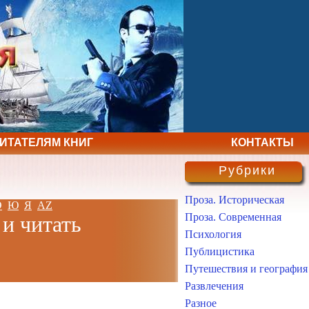
ЧИТАТЕЛЯМ КНИГ
КОНТАКТЫ
Рубрики
Проза. Историческая
Э
Ю
Я
AZ
Проза. Современная
 и читать
Психология
Публицистика
Путешествия и география
Развлечения
Разное