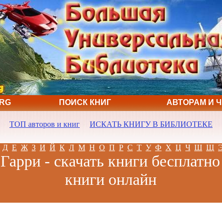
ORG
ПОИСК КНИГ
АВТОРАМ И 
ТОП авторов и книг
ИСКАТЬ КНИГУ В БИБЛИОТЕКЕ
Д
Е
Ж
З
И
Й
К
Л
М
Н
О
П
Р
С
Т
У
Ф
Х
Ц
Ч
Ш
Щ
Гарри - скачать книги бесплатно
книги онлайн