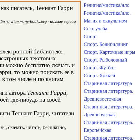
Религия/мистика/нло
как писатель, Теннант Гарри
Религия/мистика/нло.
Магия и оккультизм
йн на www.many-books.org - полные версии
Секс учеба
Спорт
Спорт. Бодибилдинг
 электронной библиотеке.
Спорт. Карточные игры
электронных текстовых
Спорт. Рыболовный
и можно бесплатно скачать и
Спорт. Футбол
арри, то можно поискать ее в
Спорт. Хоккей
в том числе и по книгам
Старинная литература
Старинная литература.
иги автора
Теннант Гарри
,
оей где-нибудь на своей
Древневосточная
Старинная литература.
ниги Теннант Гарри, читатели
Древнерусская
Старинная литература.
ы, скачать, читать, бесплатно,
Европейская
Старинная литература.