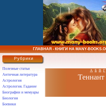
ГЛАВНАЯ - КНИГИ НА MANY-BOOKS.
Рубрики
Полезные статьи
А
Б
В
Г
Античная литература
Теннант 
Астрология
Астрология. Гадание
Биографии и мемуары
Биология
Боевики