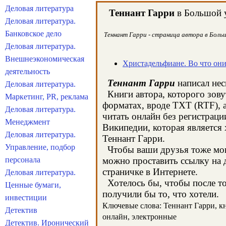
Деловая литература
Теннант Гарри
в Большой у
Деловая литература.
Банковское дело
Теннант Гарри - страница автора в Больш
Деловая литература.
Внешнеэкономическая
Христадельфиане. Во что они
деятельность
Теннант Гарри
написал нес
Деловая литература.
Книги автора, которого зову
Маркетинг, PR, реклама
форматах, вроде TXT (RTF), 
Деловая литература.
читать онлайн без регистраци
Менеджмент
Википедии, которая является
Деловая литература.
Теннант Гарри.
Управление, подбор
Чтобы ваши друзья тоже могл
персонала
можно проставить ссылку на д
страничке в Интернете.
Деловая литература.
Хотелось бы, чтобы после тог
Ценные бумаги,
получили бы то, что хотели.
инвестиции
Ключевые слова: Теннант Гарри, кни
Детектив
онлайн, электронные
Детектив. Иронический