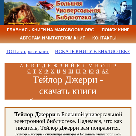
ГЛАВНАЯ - КНИГИ НА MANY-BOOKS.ORG
ПОИСК КНИГ
АВТОРАМ И ЧИТАТЕЛЯМ КНИГ
КОНТАКТЫ
ТОП авторов и книг
ИСКАТЬ КНИГУ В БИБЛИОТЕКЕ
А
Б
В
Г
Д
Е
Ж
З
И
Й
К
Л
М
Н
О
П
Р
С
Т
У
Ф
Х
Ц
Ч
Ш
Щ
Э
Ю
Я
AZ
Тейлор Джерри -
скачать книги
бесплатно и читать
книги онлайн
Тейлор Джерри
в Большой универсальной
электронной библиотеке. Надемеся, что как
писатель, Тейлор Джерри вам понравится.
Тейлор Джерри - страница автора в Большой универсальной