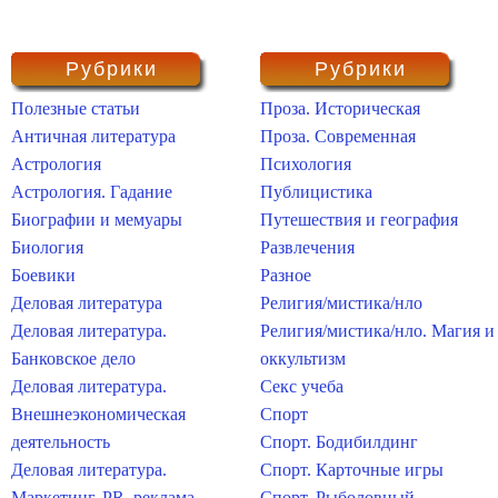
Рубрики
Рубрики
Полезные статьи
Проза. Историческая
Античная литература
Проза. Современная
Астрология
Психология
Астрология. Гадание
Публицистика
Биографии и мемуары
Путешествия и география
Биология
Развлечения
Боевики
Разное
Деловая литература
Религия/мистика/нло
Деловая литература.
Религия/мистика/нло. Магия и
Банковское дело
оккультизм
Деловая литература.
Секс учеба
Внешнеэкономическая
Спорт
деятельность
Спорт. Бодибилдинг
Деловая литература.
Спорт. Карточные игры
Маркетинг, PR, реклама
Спорт. Рыболовный