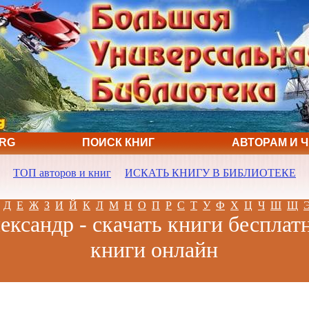
ORG
ПОИСК КНИГ
АВТОРАМ И 
ТОП авторов и книг
ИСКАТЬ КНИГУ В БИБЛИОТЕКЕ
Д
Е
Ж
З
И
Й
К
Л
М
Н
О
П
Р
С
Т
У
Ф
Х
Ц
Ч
Ш
Щ
ександр - скачать книги бесплатн
книги онлайн