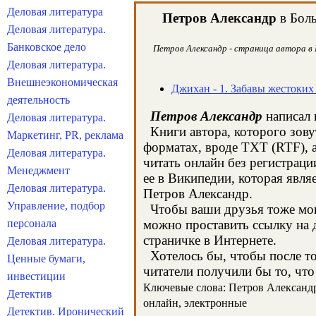
Деловая литература
Петров Александр
в Боль
Деловая литература.
Банковское дело
Петров Александр - страница автора в 
Деловая литература.
Внешнеэкономическая
Джихан - 1. Забавы жестоких
деятельность
Петров Александр
написал 
Деловая литература.
Книги автора, которого зову
Маркетинг, PR, реклама
форматах, вроде TXT (RTF), 
Деловая литература.
читать онлайн без регистрац
Менеджмент
ее в Википедии, которая явл
Деловая литература.
Петров Александр.
Управление, подбор
Чтобы ваши друзья тоже могл
персонала
можно проставить ссылку на д
страничке в Интернете.
Деловая литература.
Хотелось бы, чтобы после тог
Ценные бумаги,
читатели получили бы то, что
инвестиции
Ключевые слова: Петров Александр,
Детектив
онлайн, электронные
Детектив. Иронический