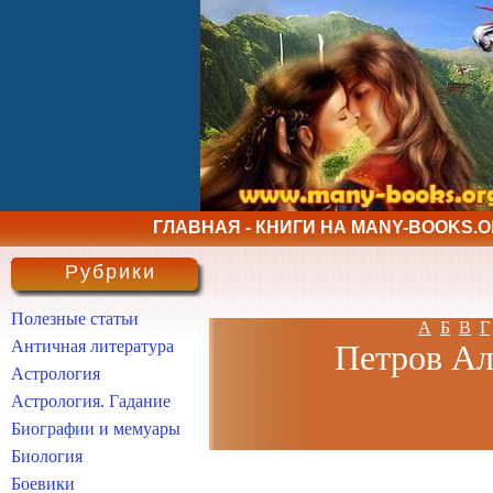
ГЛАВНАЯ - КНИГИ НА MANY-BOOKS.
Рубрики
Полезные статьи
А
Б
В
Г
Античная литература
Петров Ал
Астрология
Астрология. Гадание
Биографии и мемуары
Биология
Боевики