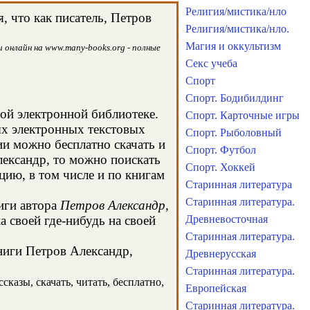
Религия/мистика/нло
 что как писатель, Петров
Религия/мистика/нло.
Магия и оккультизм
 онлайн на www.many-books.org - полные
Секс учеба
Спорт
Спорт. Бодибилдинг
той электронной библиотеке.
Спорт. Карточные игры
ых электронных текстовых
Спорт. Рыболовный
и можно бесплатно скачать и
Спорт. Футбол
лександр, то можно поискать
Спорт. Хоккей
ию, в том числе и по книгам
Старинная литература
Старинная литература.
иги автора
Петров Александр
,
 своей где-нибудь на своей
Древневосточная
Старинная литература.
книги Петров Александр,
Древнерусская
Старинная литература.
казы, скачать, читать, бесплатно,
Европейская
Старинная литература.