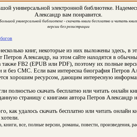
шой универсальной электронной библиотеке. Надемеся,
Александр вам понравится.
Большой универсальной библиотеке - скачать книги бесплатно и читать книги
версии без регистрации
 богов
несколько книг, некоторые из них выложены здесь, в э
т Петров Александр, на этом сайте находятся в обычн
а также FB2 (EPUB или PDF), поэтому их полные верси
ии и без СМС. Если вам интересна биография Петров А
яется хорошим ресурсом, дающим интересную информац
и полностью скачать бесплатно или читать онлайн кн
анную страницу с книгами автора Петров Александр на
о, как удалось скачать бесплатно или читать онлайн 
 хотели.
 книги, все, полные версии, романы, повести, произведения, расс