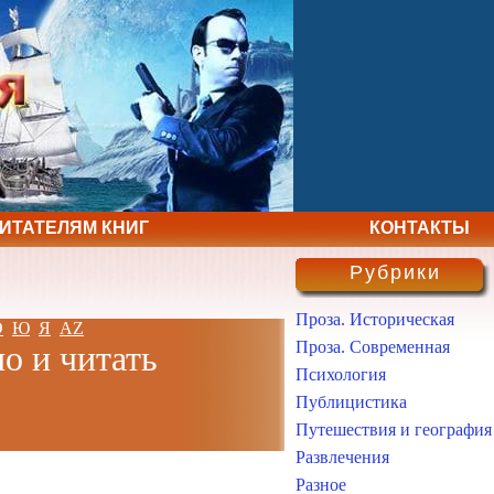
ЧИТАТЕЛЯМ КНИГ
КОНТАКТЫ
Рубрики
Проза. Историческая
Э
Ю
Я
AZ
Проза. Современная
о и читать
Психология
Публицистика
Путешествия и география
Развлечения
Разное