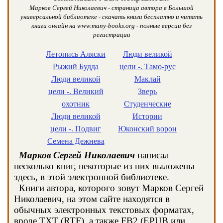
Марков Сергей Николаевич - страница автора в Большой
универсальной библиотеке - скачать книги бесплатно и читать
книги онлайн на www.many-books.org - полные версии без
регистрации
Летопись Аляски
Люди великой
Рыжий Будда
цели -. Тамо-рус
Люди великой
Маклай
цели -. Великий
Зверь
охотник
Студенческие
Люди великой
Истории
цели -. Подвиг
Юконский ворон
Семена Дежнева
Марков Сергей Николаевич
написал
несколько книг, некоторые из них выложены
здесь, в этой электронной библиотеке.
Книги автора, которого зовут Марков Сергей
Николаевич, на этом сайте находятся в
обычных электронных текстовых форматах,
вроде TXT (RTF), а также FB2 (EPUB или