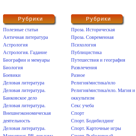
Рубрики
Рубрики
Полезные статьи
Проза. Историческая
Античная литература
Проза. Современная
Астрология
Психология
Астрология. Гадание
Публицистика
Биографии и мемуары
Путешествия и география
Биология
Развлечения
Боевики
Разное
Деловая литература
Религия/мистика/нло
Деловая литература.
Религия/мистика/нло. Магия и
Банковское дело
оккультизм
Деловая литература.
Секс учеба
Внешнеэкономическая
Спорт
деятельность
Спорт. Бодибилдинг
Деловая литература.
Спорт. Карточные игры
Маркетинг, PR, реклама
Спорт. Рыболовный