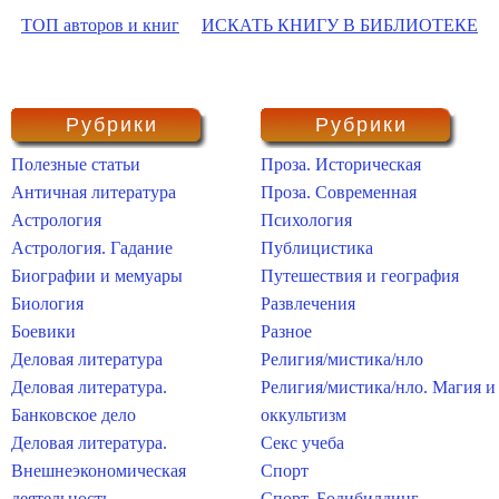
ТОП авторов и книг
ИСКАТЬ КНИГУ В БИБЛИОТЕКЕ
Рубрики
Рубрики
Полезные статьи
Проза. Историческая
Античная литература
Проза. Современная
Астрология
Психология
Астрология. Гадание
Публицистика
Биографии и мемуары
Путешествия и география
Биология
Развлечения
Боевики
Разное
Деловая литература
Религия/мистика/нло
Деловая литература.
Религия/мистика/нло. Магия и
Банковское дело
оккультизм
Деловая литература.
Секс учеба
Внешнеэкономическая
Спорт
деятельность
Спорт. Бодибилдинг