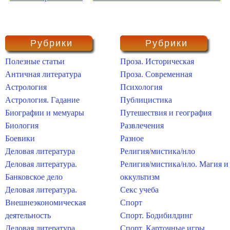
Рубрики
Рубрики
Полезные статьи
Проза. Историческая
Античная литература
Проза. Современная
Астрология
Психология
Астрология. Гадание
Публицистика
Биографии и мемуары
Путешествия и география
Биология
Развлечения
Боевики
Разное
Деловая литература
Религия/мистика/нло
Деловая литература.
Религия/мистика/нло. Магия и
Банковское дело
оккультизм
Деловая литература.
Секс учеба
Внешнеэкономическая
Спорт
деятельность
Спорт. Бодибилдинг
Деловая литература.
Спорт. Карточные игры