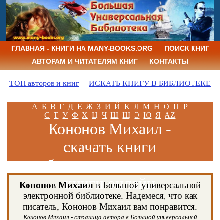
ГЛАВНАЯ - КНИГИ НА MANY-BOOKS.ORG
ПОИСК КНИГ
АВТОРАМ И ЧИТАТЕЛЯМ КНИГ
КОНТАКТЫ
ТОП авторов и книг
ИСКАТЬ КНИГУ В БИБЛИОТЕКЕ
А
Б
В
Г
Д
Е
Ж
З
И
Й
К
Л
М
Н
О
П
Р
С
Т
У
Ф
Х
Ц
Ч
Ш
Щ
Э
Ю
Я
AZ
Кононов Михаил -
скачать книги
бесплатно и читать
книги онлайн
Кононов Михаил
в Большой универсальной
электронной библиотеке. Надемеся, что как
писатель, Кононов Михаил вам понравится.
Кононов Михаил - страница автора в Большой универсальной