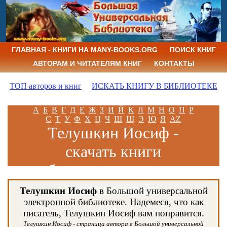
ГЛАВНАЯ - КНИГИ НА MANY-BOOKS.ORG
ПОИСК КНИГ
АВТОРАМ И ЧИТАТЕЛЯМ КНИГ
КОНТАКТЫ
ТОП авторов и книг
ИСКАТЬ КНИГУ В БИБЛИОТЕКЕ
А
Б
В
Г
Д
Е
Ж
З
И
Й
К
Л
М
Н
О
П
Р
С
Т
У
Ф
Х
Ц
Ч
Ш
Щ
Э
Ю
Я
AZ
Телушкин Иосиф -
скачать книги
бесплатно и читать
книги онлайн
Телушкин Иосиф
в Большой универсальной
электронной библиотеке. Надемеся, что как
писатель, Телушкин Иосиф вам понравится.
Телушкин Иосиф - страница автора в Большой универсальной