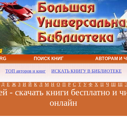
ORG
ПОИСК КНИГ
АВТОРАМ И 
ТОП авторов и книг
ИСКАТЬ КНИГУ В БИБЛИОТЕКЕ
Д
Е
Ж
З
И
Й
К
Л
М
Н
О
П
Р
С
Т
У
Ф
Х
Ц
Ч
Ш
Щ
й - скачать книги бесплатно и ч
онлайн