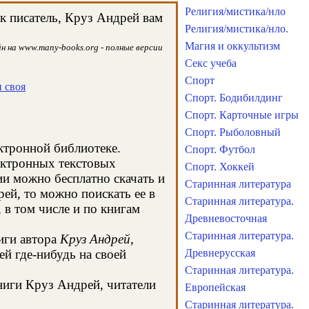
Религия/мистика/нло
к писатель, Круз Андрей вам
Религия/мистика/нло.
Магия и оккультизм
н на www.many-books.org - полные версии
Секс учеба
Спорт
и своя
Спорт. Бодибилдинг
Спорт. Карточные игры
Спорт. Рыболовный
ектронной библиотеке.
Спорт. Футбол
ектронных текстовых
Спорт. Хоккей
и можно бесплатно скачать и
Старинная литература
ей, то можно поискать ее в
Старинная литература.
в том числе и по книгам
Древневосточная
Старинная литература.
иги автора
Круз Андрей
,
й где-нибудь на своей
Древнерусская
Старинная литература.
книги Круз Андрей, читатели
Европейская
Старинная литература.