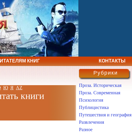
ЧИТАТЕЛЯМ КНИГ
КОНТАКТЫ
Рубрики
Проза. Историческая
Э
Ю
Я
AZ
Проза. Современная
итать книги
Психология
Публицистика
Путешествия и география
Развлечения
Разное