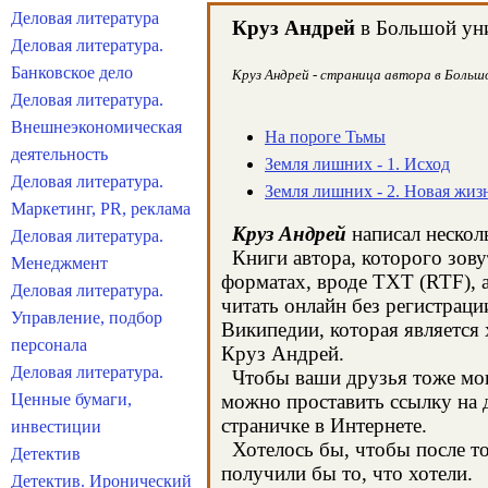
Деловая литература
Круз Андрей
в Большой уни
Деловая литература.
Банковское дело
Круз Андрей - страница автора в Большо
Деловая литература.
Внешнеэкономическая
На пороге Тьмы
деятельность
Земля лишних - 1. Исход
Деловая литература.
Земля лишних - 2. Новая жиз
Маркетинг, PR, реклама
Круз Андрей
написал несколь
Деловая литература.
Книги автора, которого зову
Менеджмент
форматах, вроде TXT (RTF), 
Деловая литература.
читать онлайн без регистраци
Управление, подбор
Википедии, которая является
персонала
Круз Андрей.
Деловая литература.
Чтобы ваши друзья тоже могл
Ценные бумаги,
можно проставить ссылку на 
страничке в Интернете.
инвестиции
Хотелось бы, чтобы после тог
Детектив
получили бы то, что хотели.
Детектив. Иронический