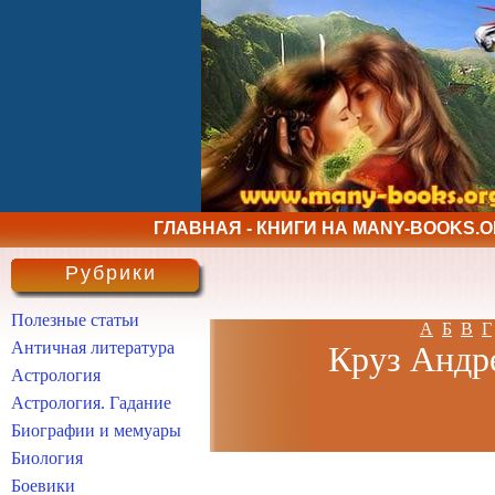
ГЛАВНАЯ - КНИГИ НА MANY-BOOKS.
Рубрики
Полезные статьи
А
Б
В
Г
Античная литература
Круз Андре
Астрология
Астрология. Гадание
Биографии и мемуары
Биология
Боевики