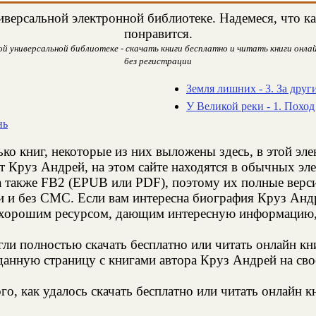
версальной электронной библиотеке. Надемеся, что ка
понравится.
й универсальной библиотеке - скачать книги бесплатно и читать книги онлай
без регистрации
Земля лишних - 3. За друг
У Великой реки - 1. Поход
нь
ко книг, некоторые из них выложены здесь, в этой эл
т Круз Андрей, на этом сайте находятся в обычных эл
а также FB2 (EPUB или PDF), поэтому их полные верси
и и без СМС. Если вам интересна биография Круз Андр
 хорошим ресурсом, дающим интересную информацию, 
и полностью скачать бесплатно или читать онлайн кн
данную страницу с книгами автора Круз Андрей на свое
о, как удалось скачать бесплатно или читать онлайн 