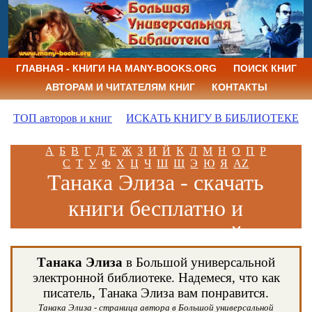
ГЛАВНАЯ - КНИГИ НА MANY-BOOKS.ORG
ПОИСК КНИГ
АВТОРАМ И ЧИТАТЕЛЯМ КНИГ
КОНТАКТЫ
ТОП авторов и книг
ИСКАТЬ КНИГУ В БИБЛИОТЕКЕ
А
Б
В
Г
Д
Е
Ж
З
И
Й
К
Л
М
Н
О
П
Р
С
Т
У
Ф
Х
Ц
Ч
Ш
Щ
Э
Ю
Я
AZ
Танака Элиза - скачать
книги бесплатно и
читать книги онлайн
Танака Элиза
в Большой универсальной
электронной библиотеке. Надемеся, что как
писатель, Танака Элиза вам понравится.
Танака Элиза - страница автора в Большой универсальной