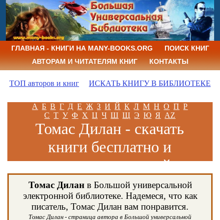
ГЛАВНАЯ - КНИГИ НА MANY-BOOKS.ORG
ПОИСК КНИГ
АВТОРАМ И ЧИТАТЕЛЯМ КНИГ
КОНТАКТЫ
ТОП авторов и книг
ИСКАТЬ КНИГУ В БИБЛИОТЕКЕ
А
Б
В
Г
Д
Е
Ж
З
И
Й
К
Л
М
Н
О
П
Р
С
Т
У
Ф
Х
Ц
Ч
Ш
Щ
Э
Ю
Я
AZ
Томас Дилан - скачать
книги бесплатно и
читать книги онлайн
Томас Дилан
в Большой универсальной
электронной библиотеке. Надемеся, что как
писатель, Томас Дилан вам понравится.
Томас Дилан - страница автора в Большой универсальной