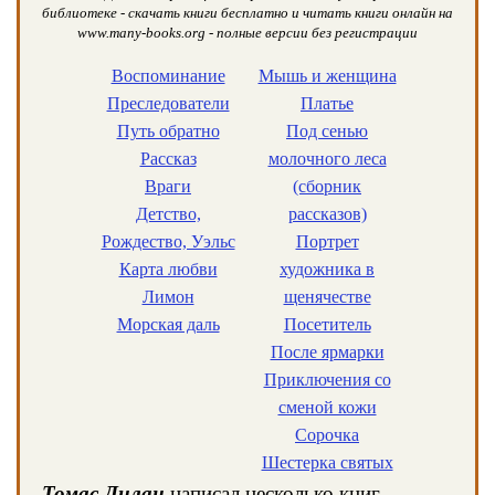
библиотеке - скачать книги бесплатно и читать книги онлайн на
www.many-books.org - полные версии без регистрации
Воспоминание
Мышь и женщина
Преследователи
Платье
Путь обратно
Под сенью
Рассказ
молочного леса
Враги
(сборник
Детство,
рассказов)
Рождество, Уэльс
Портрет
Карта любви
художника в
Лимон
щенячестве
Морская даль
Посетитель
После ярмарки
Приключения со
сменой кожи
Сорочка
Шестерка святых
Томас Дилан
написал несколько книг,