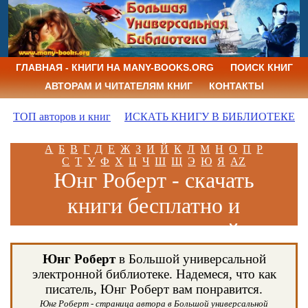
ГЛАВНАЯ - КНИГИ НА MANY-BOOKS.ORG
ПОИСК КНИГ
АВТОРАМ И ЧИТАТЕЛЯМ КНИГ
КОНТАКТЫ
ТОП авторов и книг
ИСКАТЬ КНИГУ В БИБЛИОТЕКЕ
А
Б
В
Г
Д
Е
Ж
З
И
Й
К
Л
М
Н
О
П
Р
С
Т
У
Ф
Х
Ц
Ч
Ш
Щ
Э
Ю
Я
AZ
Юнг Роберт - скачать
книги бесплатно и
читать книги онлайн
Юнг Роберт
в Большой универсальной
электронной библиотеке. Надемеся, что как
писатель, Юнг Роберт вам понравится.
Юнг Роберт - страница автора в Большой универсальной