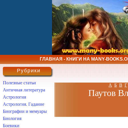
ГЛАВНАЯ - КНИГИ НА MANY-BOOKS.
Рубрики
Полезные статьи
А
Б
В
Г
Античная литература
Паутов Вл
Астрология
Астрология. Гадание
Биографии и мемуары
Биология
Боевики