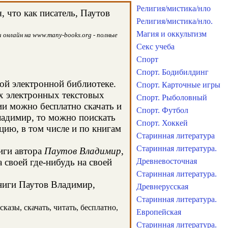
Религия/мистика/нло
 что как писатель, Паутов
Религия/мистика/нло.
Магия и оккультизм
 онлайн на www.many-books.org - полные
Секс учеба
Спорт
Спорт. Бодибилдинг
той электронной библиотеке.
Спорт. Карточные игры
ых электронных текстовых
Спорт. Рыболовный
и можно бесплатно скачать и
Спорт. Футбол
ладимир, то можно поискать
Спорт. Хоккей
ию, в том числе и по книгам
Старинная литература
Старинная литература.
иги автора
Паутов Владимир
,
 своей где-нибудь на своей
Древневосточная
Старинная литература.
книги Паутов Владимир,
Древнерусская
Старинная литература.
казы, скачать, читать, бесплатно,
Европейская
Старинная литература.