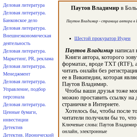
Деловая литература
Паутов Владимир
в Боль
Деловая литература.
Банковское дело
Паутов Владимир - страница автора в Б
Деловая литература.
Внешнеэкономическая
Шестой прокуратор Иудеи
деятельность
Паутов Владимир
написал 
Деловая литература.
Книги автора, которого зову
Маркетинг, PR, реклама
форматах, вроде TXT (RTF), 
Деловая литература.
читать онлайн без регистрац
Менеджмент
ее в Википедии, которая явл
Деловая литература.
Паутов Владимир.
Управление, подбор
Чтобы ваши друзья тоже могл
персонала
можно проставить ссылку на 
страничке в Интернете.
Деловая литература.
Хотелось бы, чтобы после тог
Ценные бумаги,
читатели получили бы то, что
инвестиции
Ключевые слова: Паутов Владимир, 
Детектив
онлайн, электронные
Детектив. Иронический