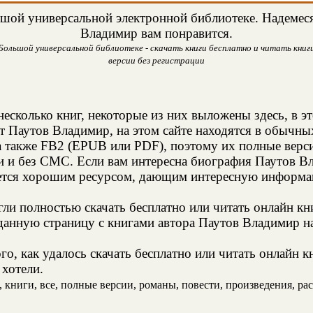
шой универсальной электронной библиотеке. Надемеся,
Владимир вам понравится.
ольшой универсальной библиотеке - скачать книги бесплатно и читать книги
версии без регистрации
несколько книг, некоторые из них выложены здесь, в э
т Паутов Владимир, на этом сайте находятся в обычн
а также FB2 (EPUB или PDF), поэтому их полные верси
ии и без СМС. Если вам интересна биография Паутов В
яется хорошим ресурсом, дающим интересную информац
и полностью скачать бесплатно или читать онлайн кн
данную страницу с книгами автора Паутов Владимир на
о, как удалось скачать бесплатно или читать онлайн 
 хотели.
книги, все, полные версии, романы, повести, произведения, расс