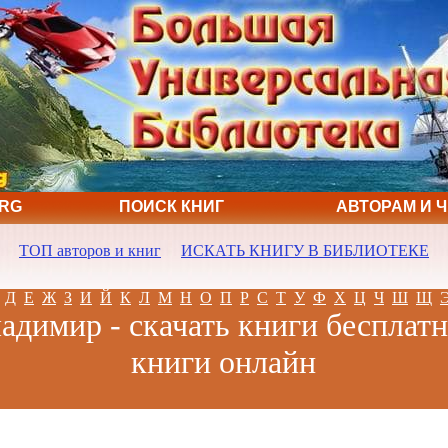
ORG
ПОИСК КНИГ
АВТОРАМ И 
ТОП авторов и книг
ИСКАТЬ КНИГУ В БИБЛИОТЕКЕ
Д
Е
Ж
З
И
Й
К
Л
М
Н
О
П
Р
С
Т
У
Ф
Х
Ц
Ч
Ш
Щ
адимир - скачать книги бесплатн
книги онлайн