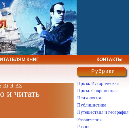
ЧИТАТЕЛЯМ КНИГ
КОНТАКТЫ
Рубрики
Проза. Историческая
Э
Ю
Я
AZ
Проза. Современная
о и читать
Психология
Публицистика
Путешествия и география
Развлечения
Разное