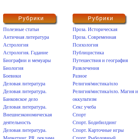
Рубрики
Рубрики
Полезные статьи
Проза. Историческая
Античная литература
Проза. Современная
Астрология
Психология
Астрология. Гадание
Публицистика
Биографии и мемуары
Путешествия и география
Биология
Развлечения
Боевики
Разное
Деловая литература
Религия/мистика/нло
Деловая литература.
Религия/мистика/нло. Магия и
Банковское дело
оккультизм
Деловая литература.
Секс учеба
Внешнеэкономическая
Спорт
деятельность
Спорт. Бодибилдинг
Деловая литература.
Спорт. Карточные игры
Маркетинг, PR, реклама
Спорт. Рыболовный