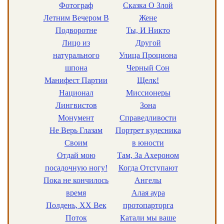
Фотограф
Сказка О Злой
Летним Вечером В
Жене
Подворотне
Ты, И Никто
Лицо из
Другой
натурального
Улица Проциона
шпона
Черный Сон
Манифест Партии
Щелк!
Национал
Миссионеры
Лингвистов
Зона
Монумент
Справедливости
Не Верь Глазам
Портрет кудесника
Своим
в юности
Отдай мою
Там, За Ахероном
посадочную ногу!
Когда Отступают
Пока не кончилось
Ангелы
время
Алая аура
Полдень, ХX Век
протопарторга
Поток
Катали мы ваше