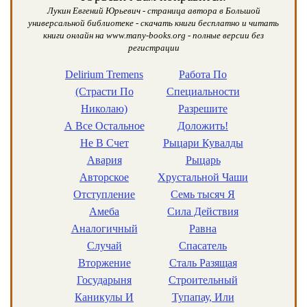
Лукин Евгений Юрьевич - страница автора в Большой
универсальной библиотеке - скачать книги бесплатно и читать
книги онлайн на www.many-books.org - полные версии без
регистрации
Dеlirium Trеmеns
Работа По
(Страсти По
Специальности
Николаю)
Разрешите
А Все Остальное
Доложить!
Не В Счет
Рыцари Кувалды
Авария
Рыцарь
Авторское
Хрустальной Чаши
Отступление
Семь тысяч Я
Амеба
Сила Действия
Аналогичный
Равна
Случай
Спасатель
Вторжение
Сталь Разящая
Государыня
Строительный
Каникулы И
Тупапау, Или