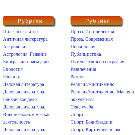
Рубрики
Рубрики
Полезные статьи
Проза. Историческая
Античная литература
Проза. Современная
Астрология
Психология
Астрология. Гадание
Публицистика
Биографии и мемуары
Путешествия и география
Биология
Развлечения
Боевики
Разное
Деловая литература
Религия/мистика/нло
Деловая литература.
Религия/мистика/нло. Магия и
Банковское дело
оккультизм
Деловая литература.
Секс учеба
Внешнеэкономическая
Спорт
деятельность
Спорт. Бодибилдинг
Деловая литература.
Спорт. Карточные игры