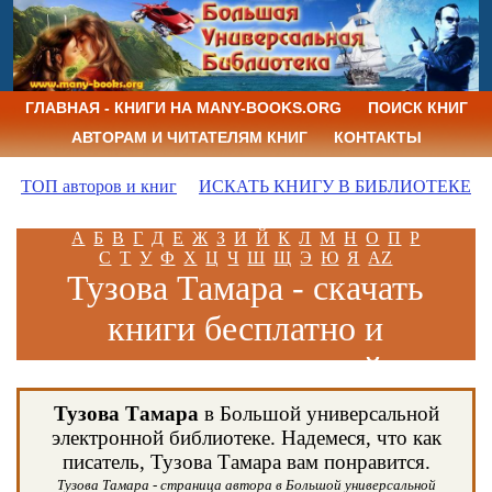
ГЛАВНАЯ - КНИГИ НА MANY-BOOKS.ORG
ПОИСК КНИГ
АВТОРАМ И ЧИТАТЕЛЯМ КНИГ
КОНТАКТЫ
ТОП авторов и книг
ИСКАТЬ КНИГУ В БИБЛИОТЕКЕ
А
Б
В
Г
Д
Е
Ж
З
И
Й
К
Л
М
Н
О
П
Р
С
Т
У
Ф
Х
Ц
Ч
Ш
Щ
Э
Ю
Я
AZ
Тузова Тамара - скачать
книги бесплатно и
читать книги онлайн
Тузова Тамара
в Большой универсальной
электронной библиотеке. Надемеся, что как
писатель, Тузова Тамара вам понравится.
Тузова Тамара - страница автора в Большой универсальной