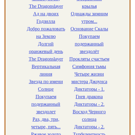
Тhе Drаgоnslауеr
крылья
Ад на двоих
Однажды зимним
Годзилла
утром...
Добро пожаловать
Основание Скалы
на Землю
Покупаем
Долгий
подержанный
оранжевый день
звездолёт
The Dragonslayer
Прокляты счастьем
Вертикальная
Симфония тьмы
линия
Четыре жизни
Звезда по имени
мистера Джоунса
Солнце
Диктаторы - 1.
Покупаем
Гнев дракона
подержанный
Диктаторы - 2.
звездолет
Восход Черного
Раз, два, три,
солнца
четыре, пять...
Диктаторы - 2.
Ржавое золото
Турбулентность