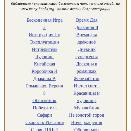
библиотеке - скачать книги бесплатно и читать книги онлайн на
www.many-books.org - полные версии без регистрации
Бесконечная Игра
Время Для
2
Драконов II
Инструкция По
Время для
Эксплуатации
драконов
Истребитель
Дневник
Чудовищ
супергероя
Китайская
Драконы в
Коробочка И
ромашках
Драконы В
Железобетон
Ромашках, Версия
И стал свет...
8
Красавицы и
Обезьянник
чудовища
Победитель
Муравейник
Сафари
Не золотой город
Скорость Убегания
Ночь рождения
Слово (16 bit)
Оборви мои