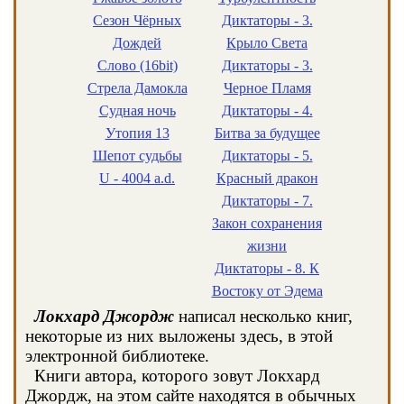
Сезон Чёрных
Диктаторы - 3.
Дождей
Крыло Света
Слово (16bit)
Диктаторы - 3.
Стрела Дамокла
Черное Пламя
Судная ночь
Диктаторы - 4.
Утопия 13
Битва за будущее
Шепот судьбы
Диктаторы - 5.
U - 4004 a.d.
Красный дракон
Диктаторы - 7.
Закон сохранения
жизни
Диктаторы - 8. К
Востоку от Эдема
Локхард Джордж
написал несколько книг,
некоторые из них выложены здесь, в этой
электронной библиотеке.
Книги автора, которого зовут Локхард
Джордж, на этом сайте находятся в обычных