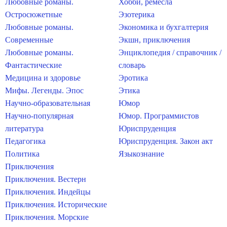
Любовные романы.
Хобби, ремесла
Остросюжетные
Эзотерика
Любовные романы.
Экономика и бухгалтерия
Современные
Экшн, приключения
Любовные романы.
Энциклопедия / справочник /
Фантастические
словарь
Медицина и здоровье
Эротика
Мифы. Легенды. Эпос
Этика
Научно-образовательная
Юмор
Научно-популярная
Юмор. Программистов
литература
Юриспруденция
Педагогика
Юриспруденция. Закон акт
Политика
Языкознание
Приключения
Приключения. Вестерн
Приключения. Индейцы
Приключения. Исторические
Приключения. Морские