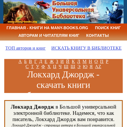
ГЛАВНАЯ - КНИГИ НА MANY-BOOKS.ORG
ПОИСК КНИГ
АВТОРАМ И ЧИТАТЕЛЯМ КНИГ
КОНТАКТЫ
ТОП авторов и книг
ИСКАТЬ КНИГУ В БИБЛИОТЕКЕ
А
Б
В
Г
Д
Е
Ж
З
И
Й
К
Л
М
Н
О
П
Р
С
Т
У
Ф
Х
Ц
Ч
Ш
Щ
Э
Ю
Я
AZ
Локхард Джордж -
скачать книги
бесплатно и читать
книги онлайн
Локхард Джордж
в Большой универсальной
электронной библиотеке. Надемеся, что как
писатель, Локхард Джордж вам понравится.
Локхард Джордж - страница автора в Большой универсальной