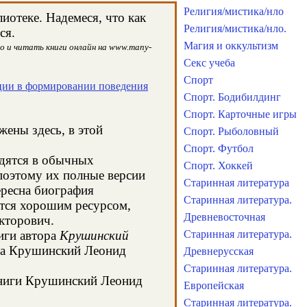
Религия/мистика/нло
отеке. Надемеся, что как
Религия/мистика/нло.
ся.
Магия и оккультизм
о и читать книги онлайн на www.many-
Секс учеба
Спорт
ции в формировании поведения
Спорт. Бодибилдинг
Спорт. Карточные игры
жены здесь, в этой
Спорт. Рыболовный
Спорт. Футбол
одятся в обычных
Спорт. Хоккей
поэтому их полные версии
Старинная литература
ересна биография
Старинная литература.
ется хорошим ресурсом,
Древневосточная
кторович.
иги автора
Крушинский
Старинная литература.
ора Крушинский Леонид
Древнерусская
Старинная литература.
 книги Крушинский Леонид
Европейская
Старинная литература.