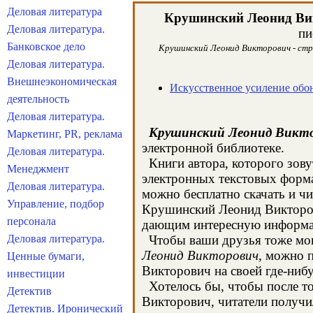
Деловая литература
Крушинский Леонид Ви
Деловая литература.
пи
Банковское дело
Крушинский Леонид Викторович - стра
Деловая литература.
Внешнеэкономическая
Искусственное усиление обо
деятельность
Деловая литература.
Крушинский Леонид Викт
Маркетинг, PR, реклама
электронной библиотеке.
Деловая литература.
Книги автора, которого зову
Менеджмент
электронных текстовых форма
Деловая литература.
можно бесплатно скачать и чи
Управление, подбор
Крушинский Леонид Викторови
персонала
дающим интересную информац
Деловая литература.
Чтобы ваши друзья тоже могл
Леонид Викторович
, можно 
Ценные бумаги,
Викторович на своей где-нибу
инвестиции
Хотелось бы, чтобы после то
Детектив
Викторович, читатели получил
Детектив. Иронический