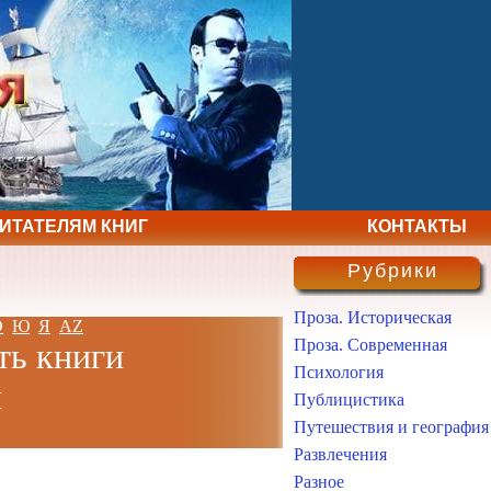
ЧИТАТЕЛЯМ КНИГ
КОНТАКТЫ
Рубрики
Проза. Историческая
Э
Ю
Я
AZ
Проза. Современная
ть книги
Психология
н
Публицистика
Путешествия и география
Развлечения
Разное