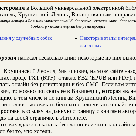
кторович
в Большой универсальной электронной библи
сатель, Крушинский Леонид Викторович вам понравит
ница автора в Большой универсальной библиотеке - скачать книги бесплатн
books.org - полные версии без регистрации
няния у служебных собак
Некоторые этапы интегра
животных
орович
написал несколько книг, некоторые из них выло
т Крушинский Леонид Викторович, на этом сайте нах
тах, вроде TXT (RTF), а также FB2 (EPUB или PDF), 
тать онлайн без регистрации и без СМС. Если вам инт
ч, то можно поискать ее в Википедии, которая явля
ию, в том числе и по книгам Крушинский Леонид Ви
и полностью скачать бесплатно или читать онлайн кн
проставить ссылку на данную страницу с книгами авт
дь на своей страничке в Интернете.
го, как удалось скачать бесплатно или читать онлайн
и бы то, что хотели.