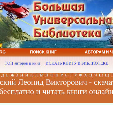
ORG
ПОИСК КНИГ
АВТОРАМ И 
ТОП авторов и книг
ИСКАТЬ КНИГУ В БИБЛИОТЕКЕ
Д
Е
Ж
З
И
Й
К
Л
М
Н
О
П
Р
С
Т
У
Ф
Х
Ц
Ч
Ш
Щ
кий Леонид Викторович - скача
бесплатно и читать книги онлай