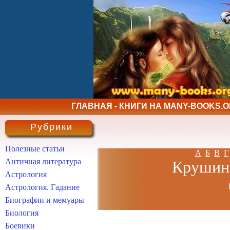
ГЛАВНАЯ - КНИГИ НА MANY-BOOKS.
Рубрики
Полезные статьи
А
Б
В
Г
Античная литература
Крушинс
Астрология
Астрология. Гадание
Биографии и мемуары
Биология
Боевики