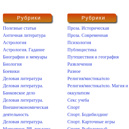
Рубрики
Рубрики
Полезные статьи
Проза. Историческая
Античная литература
Проза. Современная
Астрология
Психология
Астрология. Гадание
Публицистика
Биографии и мемуары
Путешествия и география
Биология
Развлечения
Боевики
Разное
Деловая литература
Религия/мистика/нло
Деловая литература.
Религия/мистика/нло. Магия и
Банковское дело
оккультизм
Деловая литература.
Секс учеба
Внешнеэкономическая
Спорт
деятельность
Спорт. Бодибилдинг
Деловая литература.
Спорт. Карточные игры
Маркетинг, PR, реклама
Спорт. Рыболовный