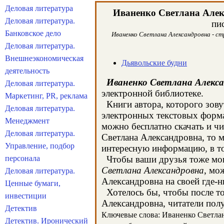
Деловая литература
Иваненко Светлана Але
Деловая литература.
пи
Банковское дело
Иваненко Светлана Александровна - ст
Деловая литература.
Внешнеэкономическая
Дьявольские будни
деятельность
Иваненко Светлана Алекс
Деловая литература.
электронной библиотеке.
Маркетинг, PR, реклама
Книги автора, которого зову
Деловая литература.
электронных текстовых форма
Менеджмент
можно бесплатно скачать и ч
Деловая литература.
Светлана Александровна, то 
Управление, подбор
интересную информацию, в то
персонала
Чтобы ваши друзья тоже могл
Светлана Александровна
, мо
Деловая литература.
Александровна на своей где-н
Ценные бумаги,
Хотелось бы, чтобы после тог
инвестиции
Александровна, читатели полу
Детектив
Ключевые слова: Иваненко Светлана
Детектив. Иронический