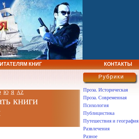
ЧИТАТЕЛЯМ КНИГ
КОНТАКТЫ
Рубрики
Проза. Историческая
Э
Ю
Я
AZ
Проза. Современная
ать книги
Психология
н
Публицистика
Путешествия и география
Развлечения
Разное