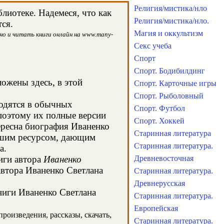
Религия/мистика/нло
иотеке. Надемеся, что как
Религия/мистика/нло.
ся.
Магия и оккультизм
но и читать книги онлайн на www.many-
Секс учеба
Спорт
Спорт. Бодибилдинг
ложены здесь, в этой
Спорт. Карточные игры
Спорт. Рыболовный
ходятся в обычных
Спорт. Футбол
поэтому их полные версии
Спорт. Хоккей
ересна биография Иваненко
Старинная литература
рошим ресурсом, дающим
Старинная литература.
а.
иги автора
Иваненко
Древневосточная
автора Иваненко Светлана
Старинная литература.
Древнерусская
книги Иваненко Светлана
Старинная литература.
Европейская
роизведения, рассказы, скачать,
Старинная литература.