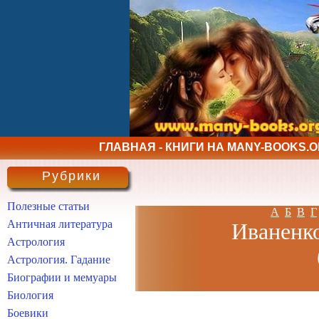
ГЛАВНАЯ - КНИГИ НА MANY-BOOKS.
Рубрики
Полезные статьи
А
Б
В
Г
Античная литература
Иваненко
Астрология
Астрология. Гадание
Биографии и мемуары
Биология
Боевики