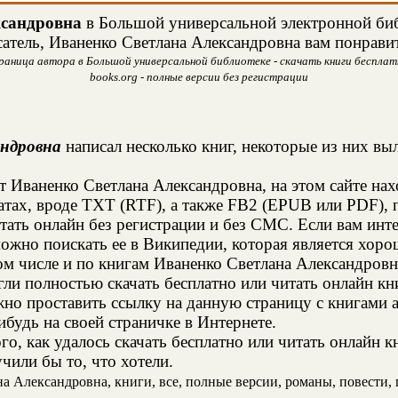
ксандровна
в Большой универсальной электронной библ
сатель, Иваненко Светлана Александровна вам понравит
раница автора в Большой универсальной библиотеке - скачать книги бесплат
books.org - полные версии без регистрации
андровна
написал несколько книг, некоторые из них вы
т Иваненко Светлана Александровна, на этом сайте на
тах, вроде TXT (RTF), а также FB2 (EPUB или PDF), 
итать онлайн без регистрации и без СМС. Если вам инт
можно поискать ее в Википедии, которая является хо
м числе и по книгам Иваненко Светлана Александровн
и полностью скачать бесплатно или читать онлайн кн
жно проставить ссылку на данную страницу с книгами 
ибудь на своей страничке в Интернете.
о, как удалось скачать бесплатно или читать онлайн 
чили бы то, что хотели.
 Александровна, книги, все, полные версии, романы, повести, п