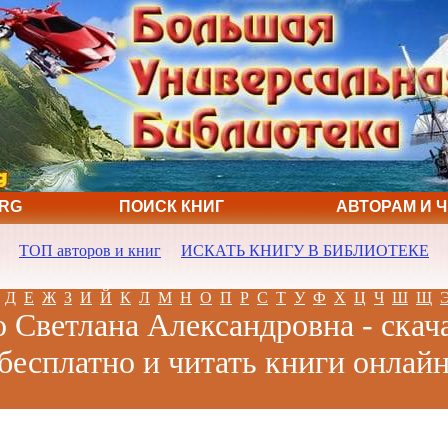
ORG
ПОИСК КНИГ
АВТОРАМ И 
ТОП авторов и книг
ИСКАТЬ КНИГУ В БИБЛИОТЕКЕ
Д
Е
Ж
З
И
Й
К
Л
М
Н
О
П
Р
С
Т
У
Ф
Х
Ц
Ч
Ш
Щ
 Светлана Александровна - скач
бесплатно и читать книги онлай