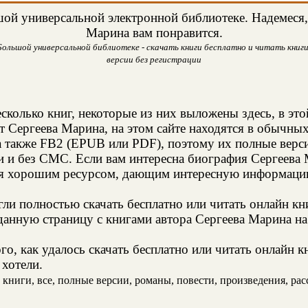
ой универсальной электронной библиотеке. Надемеся, 
Марина вам понравится.
ольшой универсальной библиотеке - скачать книги бесплатно и читать книги
версии без регистрации
сколько книг, некоторые из них выложены здесь, в это
т Сергеева Марина, на этом сайте находятся в обычны
а также FB2 (EPUB или PDF), поэтому их полные верси
и и без СМС. Если вам интересна биография Сергеева 
ся хорошим ресурсом, дающим интересную информацию
и полностью скачать бесплатно или читать онлайн кн
анную страницу с книгами автора Сергеева Марина на 
о, как удалось скачать бесплатно или читать онлайн 
 хотели.
ниги, все, полные версии, романы, повести, произведения, расск