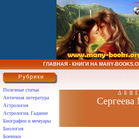
ГЛАВНАЯ - КНИГИ НА MANY-BOOKS.
Рубрики
Полезные статьи
А
Б
В
Г
Античная литература
Сергеева 
Астрология
Астрология. Гадание
Биографии и мемуары
Биология
Боевики