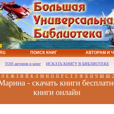
ORG
ПОИСК КНИГ
АВТОРАМ И 
ТОП авторов и книг
ИСКАТЬ КНИГУ В БИБЛИОТЕКЕ
Д
Е
Ж
З
И
Й
К
Л
М
Н
О
П
Р
С
Т
У
Ф
Х
Ц
Ч
Ш
Щ
Марина - скачать книги бесплатн
книги онлайн