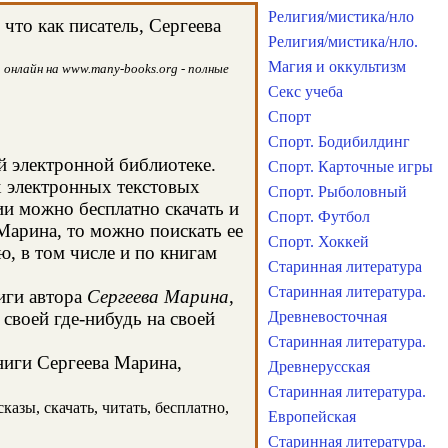
Религия/мистика/нло
что как писатель, Сергеева
Религия/мистика/нло.
Магия и оккультизм
 онлайн на www.many-books.org - полные
Секс учеба
Спорт
Спорт. Бодибилдинг
й электронной библиотеке.
Спорт. Карточные игры
х электронных текстовых
Спорт. Рыболовный
и можно бесплатно скачать и
Спорт. Футбол
Марина, то можно поискать ее
Спорт. Хоккей
, в том числе и по книгам
Старинная литература
Старинная литература.
иги автора
Сергеева Марина
,
своей где-нибудь на своей
Древневосточная
Старинная литература.
книги Сергеева Марина,
Древнерусская
Старинная литература.
азы, скачать, читать, бесплатно,
Европейская
Старинная литература.