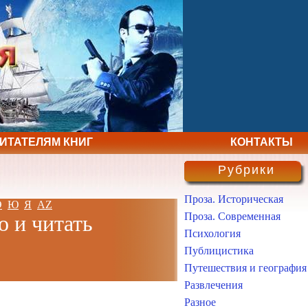
ЧИТАТЕЛЯМ КНИГ
КОНТАКТЫ
Рубрики
Проза. Историческая
Э
Ю
Я
AZ
Проза. Современная
о и читать
Психология
Публицистика
Путешествия и география
Развлечения
Разное