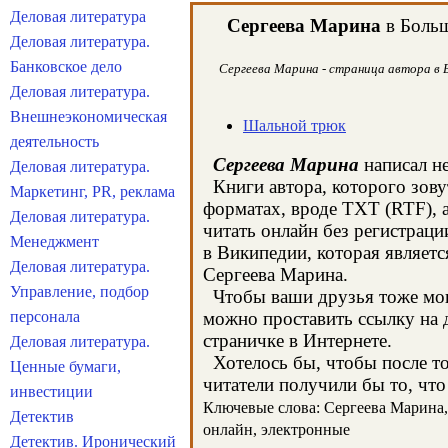
Деловая литература
Сергеева Марина
в Больш
Деловая литература.
Банковское дело
Сергеева Марина - страница автора в Б
Деловая литература.
Внешнеэкономическая
Шальной трюк
деятельность
Сергеева Марина
написал не
Деловая литература.
Книги автора, которого зову
Маркетинг, PR, реклама
форматах, вроде TXT (RTF), 
Деловая литература.
читать онлайн без регистраци
Менеджмент
в Википедии, которая являет
Деловая литература.
Сергеева Марина.
Управление, подбор
Чтобы ваши друзья тоже могл
персонала
можно проставить ссылку на д
страничке в Интернете.
Деловая литература.
Хотелось бы, чтобы после тог
Ценные бумаги,
читатели получили бы то, что
инвестиции
Ключевые слова: Сергеева Марина, к
Детектив
онлайн, электронные
Детектив. Иронический