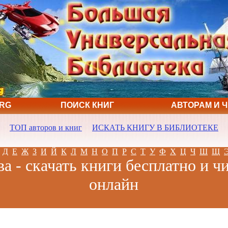
ORG
ПОИСК КНИГ
АВТОРАМ И 
ТОП авторов и книг
ИСКАТЬ КНИГУ В БИБЛИОТЕКЕ
Д
Е
Ж
З
И
Й
К
Л
М
Н
О
П
Р
С
Т
У
Ф
Х
Ц
Ч
Ш
Щ
а - скачать книги бесплатно и ч
онлайн