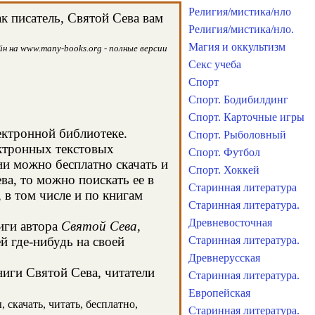
Религия/мистика/нло
к писатель, Святой Сева вам
Религия/мистика/нло.
Магия и оккультизм
н на www.many-books.org - полные версии
Секс учеба
Спорт
Спорт. Бодибилдинг
Спорт. Карточные игры
ектронной библиотеке.
Спорт. Рыболовный
ектронных текстовых
Спорт. Футбол
и можно бесплатно скачать и
Спорт. Хоккей
ва, то можно поискать ее в
Старинная литература
в том числе и по книгам
Старинная литература.
Древневосточная
иги автора
Святой Сева
,
й где-нибудь на своей
Старинная литература.
Древнерусская
ниги Святой Сева, читатели
Старинная литература.
Европейская
 скачать, читать, бесплатно,
Старинная литература.