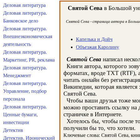
Деловая литература
Святой Сева
в Большой уни
Деловая литература.
Банковское дело
Святой Сева - страница автора в Большо
Деловая литература.
Внешнеэкономическая
Капелька и Дойч
деятельность
Объезжая Каролину
Деловая литература.
Святой Сева
написал нескол
Маркетинг, PR, реклама
Книги автора, которого зову
Деловая литература.
форматах, вроде TXT (RTF), 
Менеджмент
читать онлайн без регистраци
Деловая литература.
Википедии, которая является
Управление, подбор
Святой Сева.
персонала
Чтобы ваши друзья тоже могл
Деловая литература.
можно проставить ссылку на д
страничке в Интернете.
Ценные бумаги,
Хотелось бы, чтобы после тог
инвестиции
получили бы то, что хотели.
Детектив
Ключевые слова: Святой Сева, книги
Детектив. Иронический