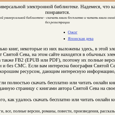
версальной электронной библиотеке. Надемеся, что ка
понравится.
й универсальной библиотеке - скачать книги бесплатно и читать книги онлай
без регистрации
Ожог
Японская дева
ько книг, некоторые из них выложены здесь, в этой эл
т Святой Сева, на этом сайте находятся в обычных эл
а также FB2 (EPUB или PDF), поэтому их полные верси
и и без СМС. Если вам интересна биография Святой Се
 хорошим ресурсом, дающим интересную информацию, 
и полностью скачать бесплатно или читать онлайн кн
анную страницу с книгами автора Святой Сева на свое
о, как удалось скачать бесплатно или читать онлайн к
, все, полные версии, романы, повести, произведения, рассказы,