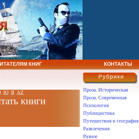
ЧИТАТЕЛЯМ КНИГ
КОНТАКТЫ
Рубрики
Проза. Историческая
Э
Ю
Я
AZ
Проза. Современная
итать книги
Психология
Публицистика
Путешествия и география
Развлечения
Разное