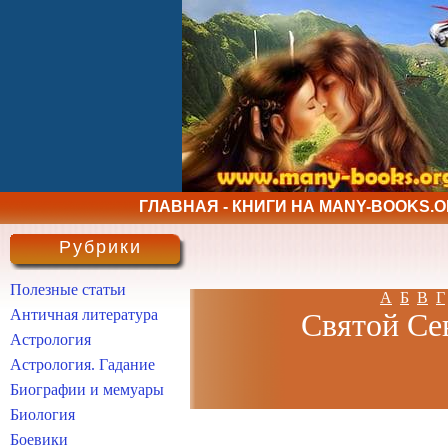
ГЛАВНАЯ - КНИГИ НА MANY-BOOKS.
Рубрики
Полезные статьи
А
Б
В
Г
Античная литература
Святой Сев
Астрология
Астрология. Гадание
Биографии и мемуары
Биология
Боевики