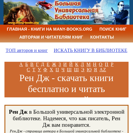
ГЛАВНАЯ - КНИГИ НА MANY-BOOKS.ORG
ПОИСК КНИГ
АВТОРАМ И ЧИТАТЕЛЯМ КНИГ
КОНТАКТЫ
ТОП авторов и книг
ИСКАТЬ КНИГУ В БИБЛИОТЕКЕ
А
Б
В
Г
Д
Е
Ж
З
И
Й
К
Л
М
Н
О
П
Р
С
Т
У
Ф
Х
Ц
Ч
Ш
Щ
Э
Ю
Я
AZ
Рен Дж - скачать книги
бесплатно и читать
книги онлайн
Рен Дж
в Большой универсальной электронной
библиотеке. Надемеся, что как писатель, Рен
Дж вам понравится.
Рен Дж - страница автора в Большой универсальной библиотеке -