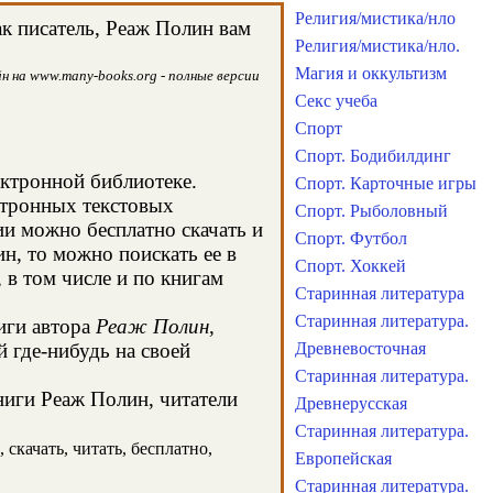
Религия/мистика/нло
к писатель, Реаж Полин вам
Религия/мистика/нло.
Магия и оккультизм
н на www.many-books.org - полные версии
Секс учеба
Спорт
Спорт. Бодибилдинг
ектронной библиотеке.
Спорт. Карточные игры
ктронных текстовых
Спорт. Рыболовный
и можно бесплатно скачать и
Спорт. Футбол
н, то можно поискать ее в
Спорт. Хоккей
в том числе и по книгам
Старинная литература
Старинная литература.
иги автора
Реаж Полин
,
 где-нибудь на своей
Древневосточная
Старинная литература.
ниги Реаж Полин, читатели
Древнерусская
Старинная литература.
скачать, читать, бесплатно,
Европейская
Старинная литература.