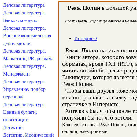
Деловая литература
Реаж Полин
в Большой уни
Деловая литература.
Банковское дело
Реаж Полин - страница автора в Большой
Деловая литература.
Внешнеэкономическая
История О
деятельность
Реаж Полин
написал нескол
Деловая литература.
Книги автора, которого зову
Маркетинг, PR, реклама
форматах, вроде TXT (RTF), 
Деловая литература.
читать онлайн без регистраци
Менеджмент
Википедии, которая является
Деловая литература.
Реаж Полин.
Управление, подбор
Чтобы ваши друзья тоже могл
персонала
можно проставить ссылку на д
страничке в Интернете.
Деловая литература.
Хотелось бы, чтобы после тог
Ценные бумаги,
получили бы то, что хотели.
инвестиции
Ключевые слова: Реаж Полин, книги,
Детектив
онлайн, электронные
Детектив. Иронический