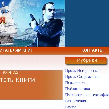
ЧИТАТЕЛЯМ КНИГ
КОНТАКТЫ
Рубрики
Проза. Историческая
Э
Ю
Я
AZ
Проза. Современная
тать книги
Психология
Публицистика
Путешествия и география
Развлечения
Разное