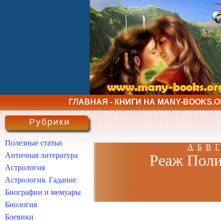
ГЛАВНАЯ - КНИГИ НА MANY-BOOKS.
Рубрики
Полезные статьи
А
Б
В
Г
Античная литература
Реаж Полин
Астрология
Астрология. Гадание
Биографии и мемуары
Биология
Боевики