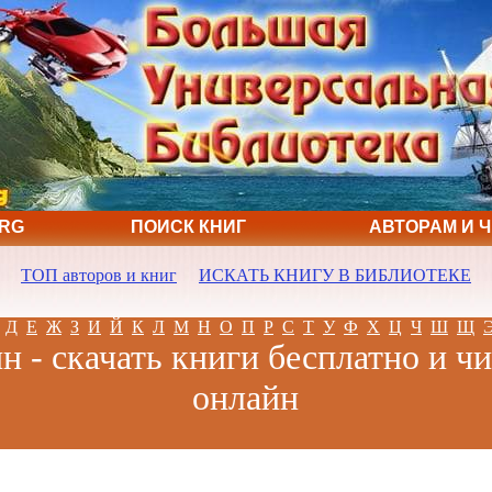
ORG
ПОИСК КНИГ
АВТОРАМ И 
ТОП авторов и книг
ИСКАТЬ КНИГУ В БИБЛИОТЕКЕ
Д
Е
Ж
З
И
Й
К
Л
М
Н
О
П
Р
С
Т
У
Ф
Х
Ц
Ч
Ш
Щ
 - скачать книги бесплатно и чи
онлайн