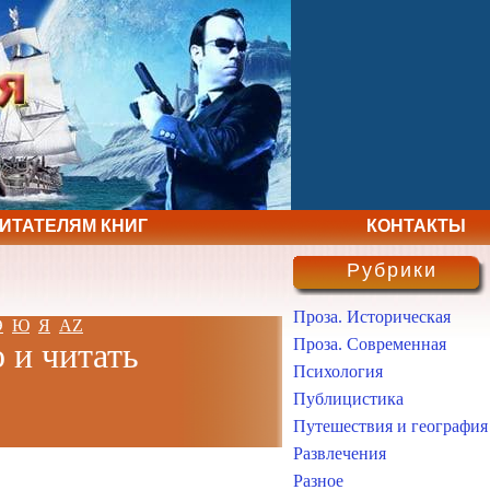
ЧИТАТЕЛЯМ КНИГ
КОНТАКТЫ
Рубрики
Проза. Историческая
Э
Ю
Я
AZ
Проза. Современная
 и читать
Психология
Публицистика
Путешествия и география
Развлечения
Разное