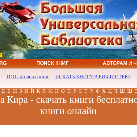
ORG
ПОИСК КНИГ
АВТОРАМ И 
ТОП авторов и книг
ИСКАТЬ КНИГУ В БИБЛИОТЕКЕ
Д
Е
Ж
З
И
Й
К
Л
М
Н
О
П
Р
С
Т
У
Ф
Х
Ц
Ч
Ш
Щ
 Кира - скачать книги бесплатно
книги онлайн