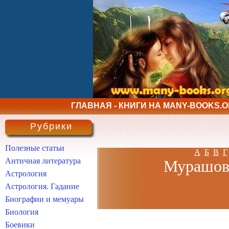
ГЛАВНАЯ - КНИГИ НА MANY-BOOKS.
Рубрики
Полезные статьи
А
Б
В
Г
Античная литература
Мурашова
Астрология
Астрология. Гадание
Биографии и мемуары
Биология
Боевики