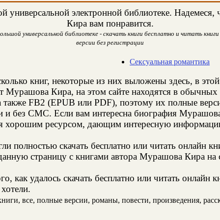
й универсальной электронной библиотеке. Надемеся, 
Кира вам понравится.
льшой универсальной библиотеке - скачать книги бесплатно и читать книги 
версии без регистрации
Сексуальная романтика
колько книг, некоторые из них выложены здесь, в это
т Мурашова Кира, на этом сайте находятся в обычных
а также FB2 (EPUB или PDF), поэтому их полные верси
ии и без СМС. Если вам интересна биография Мурашова
ся хорошим ресурсом, дающим интересную информацию
и полностью скачать бесплатно или читать онлайн кн
данную страницу с книгами автора Мурашова Кира на с
го, как удалось скачать бесплатно или читать онлайн 
 хотели.
иги, все, полные версии, романы, повести, произведения, расска