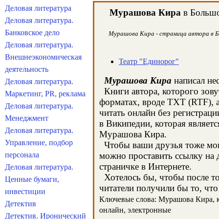
Деловая литература
Мурашова Кира
в Большо
Деловая литература.
Банковское дело
Мурашова Кира - страница автора в Бо
Деловая литература.
Внешнеэкономическая
Театр "Единорог"
деятельность
Мурашова Кира
написал нес
Деловая литература.
Книги автора, которого зову
Маркетинг, PR, реклама
форматах, вроде TXT (RTF), 
Деловая литература.
читать онлайн без регистрац
Менеджмент
в Википедии, которая являет
Деловая литература.
Мурашова Кира.
Управление, подбор
Чтобы ваши друзья тоже могл
персонала
можно проставить ссылку на 
страничке в Интернете.
Деловая литература.
Хотелось бы, чтобы после то
Ценные бумаги,
читатели получили бы то, что
инвестиции
Ключевые слова: Мурашова Кира, кн
Детектив
онлайн, электронные
Детектив. Иронический