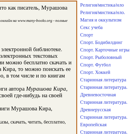
Религия/мистика/нло
что как писатель, Мурашова
Религия/мистика/нло.
Магия и оккультизм
онлайн на www.many-books.org - полные
Секс учеба
Спорт
Спорт. Бодибилдинг
й электронной библиотеке.
Спорт. Карточные игры
 электронных текстовых
Спорт. Рыболовный
и можно бесплатно скачать и
Спорт. Футбол
 Кира, то можно поискать ее
Спорт. Хоккей
, в том числе и по книгам
Старинная литература
Старинная литература.
иги автора
Мурашова Кира
,
воей где-нибудь на своей
Древневосточная
Старинная литература.
книги Мурашова Кира,
Древнерусская
Старинная литература.
зы, скачать, читать, бесплатно,
Европейская
Старинная литература.