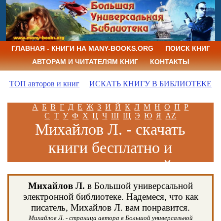
ГЛАВНАЯ - КНИГИ НА MANY-BOOKS.ORG
ПОИСК КНИГ
АВТОРАМ И ЧИТАТЕЛЯМ КНИГ
КОНТАКТЫ
ТОП авторов и книг
ИСКАТЬ КНИГУ В БИБЛИОТЕКЕ
А
Б
В
Г
Д
Е
Ж
З
И
Й
К
Л
М
Н
О
П
Р
С
Т
У
Ф
Х
Ц
Ч
Ш
Щ
Э
Ю
Я
AZ
Михайлов Л. - скачать
книги бесплатно и
читать книги онлайн
Михайлов Л.
в Большой универсальной
электронной библиотеке. Надемеся, что как
писатель, Михайлов Л. вам понравится.
Михайлов Л. - страница автора в Большой универсальной