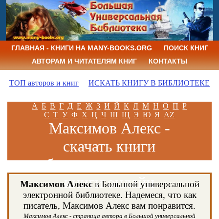
ГЛАВНАЯ - КНИГИ НА MANY-BOOKS.ORG
ПОИСК КНИГ
АВТОРАМ И ЧИТАТЕЛЯМ КНИГ
КОНТАКТЫ
ТОП авторов и книг
ИСКАТЬ КНИГУ В БИБЛИОТЕКЕ
А
Б
В
Г
Д
Е
Ж
З
И
Й
К
Л
М
Н
О
П
Р
С
Т
У
Ф
Х
Ц
Ч
Ш
Щ
Э
Ю
Я
AZ
Максимов Алекс -
скачать книги
бесплатно и читать
книги онлайн
Максимов Алекс
в Большой универсальной
электронной библиотеке. Надемеся, что как
писатель, Максимов Алекс вам понравится.
Максимов Алекс - страница автора в Большой универсальной