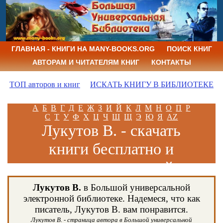
ГЛАВНАЯ - КНИГИ НА MANY-BOOKS.ORG
ПОИСК КНИГ
АВТОРАМ И ЧИТАТЕЛЯМ КНИГ
КОНТАКТЫ
ТОП авторов и книг
ИСКАТЬ КНИГУ В БИБЛИОТЕКЕ
А
Б
В
Г
Д
Е
Ж
З
И
Й
К
Л
М
Н
О
П
Р
С
Т
У
Ф
Х
Ц
Ч
Ш
Щ
Э
Ю
Я
AZ
Лукутов В. - скачать
книги бесплатно и
читать книги онлайн
Лукутов В.
в Большой универсальной
электронной библиотеке. Надемеся, что как
писатель, Лукутов В. вам понравится.
Лукутов В. - страница автора в Большой универсальной