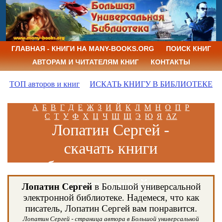
ГЛАВНАЯ - КНИГИ НА MANY-BOOKS.ORG
ПОИСК КНИГ
АВТОРАМ И ЧИТАТЕЛЯМ КНИГ
КОНТАКТЫ
ТОП авторов и книг
ИСКАТЬ КНИГУ В БИБЛИОТЕКЕ
А
Б
В
Г
Д
Е
Ж
З
И
Й
К
Л
М
Н
О
П
Р
С
Т
У
Ф
Х
Ц
Ч
Ш
Щ
Э
Ю
Я
AZ
Лопатин Сергей -
скачать книги
бесплатно и читать
книги онлайн
Лопатин Сергей
в Большой универсальной
электронной библиотеке. Надемеся, что как
писатель, Лопатин Сергей вам понравится.
Лопатин Сергей - страница автора в Большой универсальной