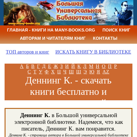
ГЛАВНАЯ - КНИГИ НА MANY-BOOKS.ORG
ПОИСК КНИГ
АВТОРАМ И ЧИТАТЕЛЯМ КНИГ
КОНТАКТЫ
ТОП авторов и книг
ИСКАТЬ КНИГУ В БИБЛИОТЕКЕ
А
Б
В
Г
Д
Е
Ж
З
И
Й
К
Л
М
Н
О
П
Р
С
Т
У
Ф
Х
Ц
Ч
Ш
Щ
Э
Ю
Я
AZ
Деннинг К. - скачать
книги бесплатно и
читать книги онлайн
Деннинг К.
в Большой универсальной
электронной библиотеке. Надемеся, что как
писатель, Деннинг К. вам понравится.
Деннинг К. - страница автора в Большой универсальной библиотеке