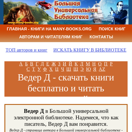
ГЛАВНАЯ - КНИГИ НА MANY-BOOKS.ORG
ПОИСК КНИГ
АВТОРАМ И ЧИТАТЕЛЯМ КНИГ
КОНТАКТЫ
ТОП авторов и книг
ИСКАТЬ КНИГУ В БИБЛИОТЕКЕ
А
Б
В
Г
Д
Е
Ж
З
И
Й
К
Л
М
Н
О
П
Р
С
Т
У
Ф
Х
Ц
Ч
Ш
Щ
Э
Ю
Я
AZ
Ведер Д - скачать книги
бесплатно и читать
книги онлайн
Ведер Д
в Большой универсальной
электронной библиотеке. Надемеся, что как
писатель, Ведер Д вам понравится.
Ведер Д - страница автора в Большой универсальной библиотеке -