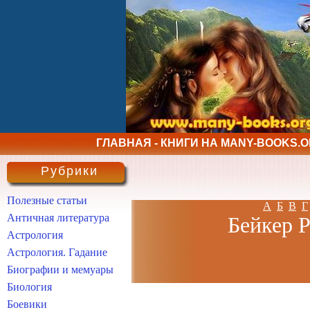
ГЛАВНАЯ - КНИГИ НА MANY-BOOKS.
Рубрики
Полезные статьи
А
Б
В
Г
Античная литература
Бейкеp Р
Астрология
Астрология. Гадание
Биографии и мемуары
Биология
Боевики