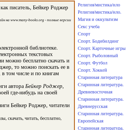
Религия/мистика/нло
как писатель, Бейкеp Роджер
Религия/мистика/нло.
Магия и оккультизм
йн на www.many-books.org - полные версии
Секс учеба
Спорт
Спорт. Бодибилдинг
электронной библиотеке.
Спорт. Карточные игры
электронных текстовых
Спорт. Рыболовный
и можно бесплатно скачать и
Спорт. Футбол
джер, то можно поискать ее в
Спорт. Хоккей
в том числе и по книгам
Старинная литература
Старинная литература.
иги автора
Бейкеp Роджер
,
оей где-нибудь на своей
Древневосточная
Старинная литература.
ниги Бейкеp Роджер, читатели
Древнерусская
Старинная литература.
ы, скачать, читать, бесплатно,
Европейская
Старинная литература.