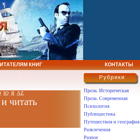
ЧИТАТЕЛЯМ КНИГ
КОНТАКТЫ
Рубрики
Проза. Историческая
Э
Ю
Я
AZ
Проза. Современная
 и читать
Психология
Публицистика
Путешествия и география
Развлечения
Разное