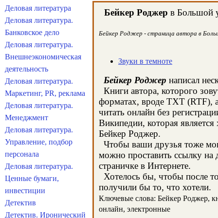
Деловая литература
Бейкеp Роджер
в Большой у
Деловая литература.
Банковское дело
Бейкеp Роджер - страница автора в Больш
Деловая литература.
Внешнеэкономическая
Звуки в темноте
деятельность
Бейкеp Роджер
написал неск
Деловая литература.
Книги автора, которого зову
Маркетинг, PR, реклама
форматах, вроде TXT (RTF), 
Деловая литература.
читать онлайн без регистраци
Менеджмент
Википедии, которая является
Деловая литература.
Бейкеp Роджер.
Управление, подбор
Чтобы ваши друзья тоже могл
персонала
можно проставить ссылку на д
страничке в Интернете.
Деловая литература.
Хотелось бы, чтобы после тог
Ценные бумаги,
получили бы то, что хотели.
инвестиции
Ключевые слова: Бейкеp Роджер, кни
Детектив
онлайн, электронные
Детектив. Иронический