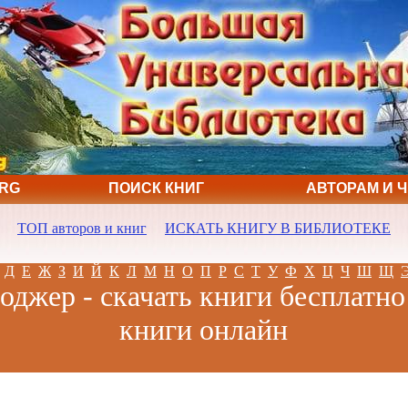
ORG
ПОИСК КНИГ
АВТОРАМ И 
ТОП авторов и книг
ИСКАТЬ КНИГУ В БИБЛИОТЕКЕ
Д
Е
Ж
З
И
Й
К
Л
М
Н
О
П
Р
С
Т
У
Ф
Х
Ц
Ч
Ш
Щ
оджер - скачать книги бесплатно
книги онлайн