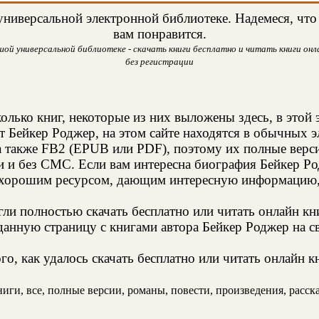
ниверсальной электронной библиотеке. Надемеся, что 
вам понравится.
ой универсальной библиотеке - скачать книги бесплатно и читать книги онла
без регистрации
олько книг, некоторые из них выложены здесь, в этой 
т Бейкеp Роджер, на этом сайте находятся в обычных 
а также FB2 (EPUB или PDF), поэтому их полные верси
и и без СМС. Если вам интересна биография Бейкеp Ро
 хорошим ресурсом, дающим интересную информацию, 
и полностью скачать бесплатно или читать онлайн кн
анную страницу с книгами автора Бейкеp Роджер на св
о, как удалось скачать бесплатно или читать онлайн к
ги, все, полные версии, романы, повести, произведения, рассказ