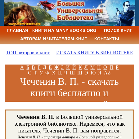
ГЛАВНАЯ - КНИГИ НА MANY-BOOKS.ORG
ПОИСК КНИГ
АВТОРАМ И ЧИТАТЕЛЯМ КНИГ
КОНТАКТЫ
ТОП авторов и книг
ИСКАТЬ КНИГУ В БИБЛИОТЕКЕ
А
Б
В
Г
Д
Е
Ж
З
И
Й
К
Л
М
Н
О
П
Р
С
Т
У
Ф
Х
Ц
Ч
Ш
Щ
Э
Ю
Я
AZ
Чеченин В. П. - скачать
книги бесплатно и
читать книги онлайн
Чеченин В. П.
в Большой универсальной
электронной библиотеке. Надемеся, что как
писатель, Чеченин В. П. вам понравится.
Чеченин В. П. - страница автора в Большой универсальной