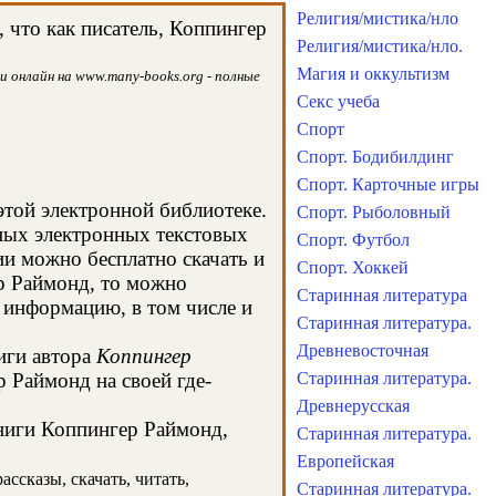
Религия/мистика/нло
 что как писатель, Коппингер
Религия/мистика/нло.
Магия и оккультизм
и онлайн на www.many-books.org - полные
Секс учеба
Спорт
Спорт. Бодибилдинг
Спорт. Карточные игры
этой электронной библиотеке.
Спорт. Рыболовный
чных электронных текстовых
Спорт. Футбол
и можно бесплатно скачать и
Спорт. Хоккей
ер Раймонд, то можно
Старинная литература
 информацию, в том числе и
Старинная литература.
Древневосточная
иги автора
Коппингер
 Раймонд на своей где-
Старинная литература.
Древнерусская
книги Коппингер Раймонд,
Старинная литература.
Европейская
ссказы, скачать, читать,
Старинная литература.