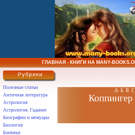
ГЛАВНАЯ - КНИГИ НА MANY-BOOKS.
Рубрики
Полезные статьи
А
Б
В
Г
Античная литература
Коппингер 
Астрология
Астрология. Гадание
Биографии и мемуары
Биология
Боевики