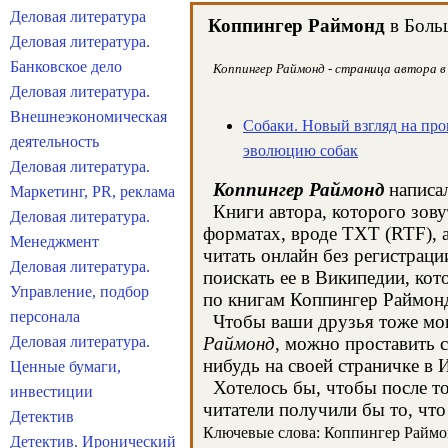
Деловая литература
Коппингер Раймонд
в Больш
Деловая литература.
Банковское дело
Коппингер Раймонд - страница автора в 
Деловая литература.
Внешнеэкономическая
Собаки. Новый взгляд на про
деятельность
эволюцию собак
Деловая литература.
Коппингер Раймонд
написал
Маркетинг, PR, реклама
Книги автора, которого зову
Деловая литература.
форматах, вроде TXT (RTF), 
Менеджмент
читать онлайн без регистрац
Деловая литература.
поискать ее в Википедии, ко
Управление, подбор
по книгам Коппингер Раймон
персонала
Чтобы ваши друзья тоже могл
Деловая литература.
Раймонд
, можно проставить 
нибудь на своей страничке в 
Ценные бумаги,
Хотелось бы, чтобы после тог
инвестиции
читатели получили бы то, что
Детектив
Ключевые слова: Коппингер Раймонд
Детектив. Иронический