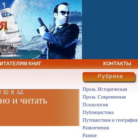
ЧИТАТЕЛЯМ КНИГ
КОНТАКТЫ
Рубрики
Проза. Историческая
Э
Ю
Я
AZ
Проза. Современная
но и читать
Психология
Публицистика
Путешествия и география
Развлечения
Разное