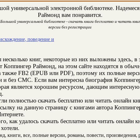
ой универсальной электронной библиотеке. Надемеся,
Раймонд вам понравится.
Большой универсальной библиотеке - скачать книги бесплатно и читать книг
версии без регистрации
исхождение, поведение и
 несколько книг, некоторые из них выложены здесь, в 
т Коппингер Раймонд, на этом сайте находятся в обы
а также FB2 (EPUB или PDF), поэтому их полные верси
ии и без СМС. Если вам интересна биография Коппинг
торая является хорошим ресурсом, дающим интересную
д.
и полностью скачать бесплатно или читать онлайн кн
ссылку на данную страницу с книгами автора Коппингер
Интернете.
о, как удалось скачать бесплатно или читать онлайн 
 хотели.
, книги, все, полные версии, романы, повести, произведения, ра