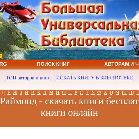
ORG
ПОИСК КНИГ
АВТОРАМ И 
ТОП авторов и книг
ИСКАТЬ КНИГУ В БИБЛИОТЕКЕ
Д
Е
Ж
З
И
Й
К
Л
М
Н
О
П
Р
С
Т
У
Ф
Х
Ц
Ч
Ш
Щ
Раймонд - скачать книги бесплат
книги онлайн