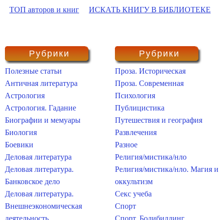
ТОП авторов и книг
ИСКАТЬ КНИГУ В БИБЛИОТЕКЕ
Рубрики
Рубрики
Полезные статьи
Проза. Историческая
Античная литература
Проза. Современная
Астрология
Психология
Астрология. Гадание
Публицистика
Биографии и мемуары
Путешествия и география
Биология
Развлечения
Боевики
Разное
Деловая литература
Религия/мистика/нло
Деловая литература.
Религия/мистика/нло. Магия и
Банковское дело
оккультизм
Деловая литература.
Секс учеба
Внешнеэкономическая
Спорт
деятельность
Спорт. Бодибилдинг