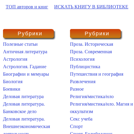
ТОП авторов и книг
ИСКАТЬ КНИГУ В БИБЛИОТЕКЕ
Рубрики
Рубрики
Полезные статьи
Проза. Историческая
Античная литература
Проза. Современная
Астрология
Психология
Астрология. Гадание
Публицистика
Биографии и мемуары
Путешествия и география
Биология
Развлечения
Боевики
Разное
Деловая литература
Религия/мистика/нло
Деловая литература.
Религия/мистика/нло. Магия и
Банковское дело
оккультизм
Деловая литература.
Секс учеба
Внешнеэкономическая
Спорт
деятельность
Спорт. Бодибилдинг