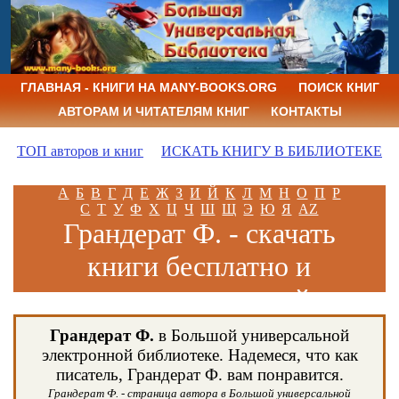
ГЛАВНАЯ - КНИГИ НА MANY-BOOKS.ORG
ПОИСК КНИГ
АВТОРАМ И ЧИТАТЕЛЯМ КНИГ
КОНТАКТЫ
ТОП авторов и книг
ИСКАТЬ КНИГУ В БИБЛИОТЕКЕ
А
Б
В
Г
Д
Е
Ж
З
И
Й
К
Л
М
Н
О
П
Р
С
Т
У
Ф
Х
Ц
Ч
Ш
Щ
Э
Ю
Я
AZ
Грандерат Ф. - скачать
книги бесплатно и
читать книги онлайн
Грандерат Ф.
в Большой универсальной
электронной библиотеке. Надемеся, что как
писатель, Грандерат Ф. вам понравится.
Грандерат Ф. - страница автора в Большой универсальной