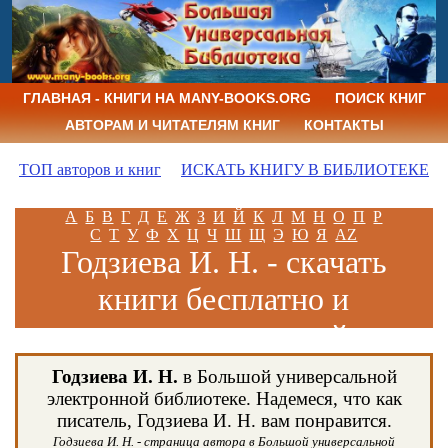
ГЛАВНАЯ - КНИГИ НА MANY-BOOKS.ORG
ПОИСК КНИГ
АВТОРАМ И ЧИТАТЕЛЯМ КНИГ
КОНТАКТЫ
ТОП авторов и книг
ИСКАТЬ КНИГУ В БИБЛИОТЕКЕ
А
Б
В
Г
Д
Е
Ж
З
И
Й
К
Л
М
Н
О
П
Р
С
Т
У
Ф
Х
Ц
Ч
Ш
Щ
Э
Ю
Я
AZ
Годзиева И. Н. - скачать
книги бесплатно и
читать книги онлайн
Годзиева И. Н.
в Большой универсальной
электронной библиотеке. Надемеся, что как
писатель, Годзиева И. Н. вам понравится.
Годзиева И. Н. - страница автора в Большой универсальной