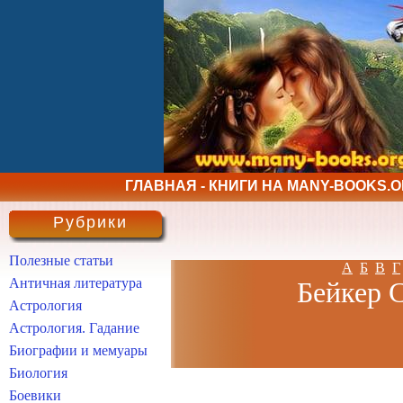
ГЛАВНАЯ - КНИГИ НА MANY-BOOKS.
Рубрики
Полезные статьи
А
Б
В
Г
Античная литература
Бейкер С
Астрология
Астрология. Гадание
Биографии и мемуары
Биология
Боевики