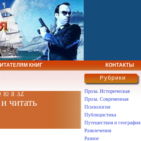
ЧИТАТЕЛЯМ КНИГ
КОНТАКТЫ
Рубрики
Проза. Историческая
Э
Ю
Я
AZ
Проза. Современная
 и читать
Психология
Публицистика
Путешествия и география
Развлечения
Разное