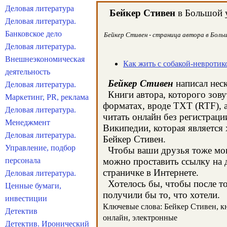
Деловая литература
Бейкер Стивен
в Большой у
Деловая литература.
Банковское дело
Бейкер Стивен - страница автора в Больш
Деловая литература.
Внешнеэкономическая
Как жить с собакой-невротик
деятельность
Бейкер Стивен
написал неск
Деловая литература.
Книги автора, которого зову
Маркетинг, PR, реклама
форматах, вроде TXT (RTF), 
Деловая литература.
читать онлайн без регистраци
Менеджмент
Википедии, которая является
Деловая литература.
Бейкер Стивен.
Управление, подбор
Чтобы ваши друзья тоже могл
персонала
можно проставить ссылку на д
страничке в Интернете.
Деловая литература.
Хотелось бы, чтобы после тог
Ценные бумаги,
получили бы то, что хотели.
инвестиции
Ключевые слова: Бейкер Стивен, кни
Детектив
онлайн, электронные
Детектив. Иронический