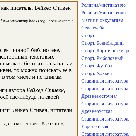
Религия/мистика/нло
как писатель, Бейкер Стивен
Религия/мистика/нло.
Магия и оккультизм
йн на www.many-books.org - полные версии
Секс учеба
Спорт
Спорт. Бодибилдинг
электронной библиотеке.
Спорт. Карточные игры
электронных текстовых
Спорт. Рыболовный
и можно бесплатно скачать и
Спорт. Футбол
ивен, то можно поискать ее в
Спорт. Хоккей
в том числе и по книгам
Старинная литература
Старинная литература.
иги автора
Бейкер Стивен
,
оей где-нибудь на своей
Древневосточная
Старинная литература.
ниги Бейкер Стивен, читатели
Древнерусская
Старинная литература.
ы, скачать, читать, бесплатно,
Европейская
Старинная литература.