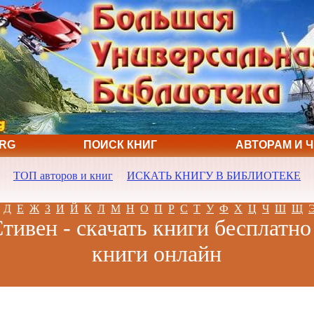
ORG
ПОИСК КНИГ
АВТОРАМ И 
ТОП авторов и книг
ИСКАТЬ КНИГУ В БИБЛИОТЕКЕ
Д
Е
Ж
З
И
Й
К
Л
М
Н
О
П
Р
С
Т
У
Ф
Х
Ц
Ч
Ш
Щ
тивен - скачать книги бесплатно
книги онлайн