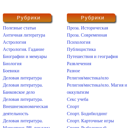
Рубрики
Рубрики
Полезные статьи
Проза. Историческая
Античная литература
Проза. Современная
Астрология
Психология
Астрология. Гадание
Публицистика
Биографии и мемуары
Путешествия и география
Биология
Развлечения
Боевики
Разное
Деловая литература
Религия/мистика/нло
Деловая литература.
Религия/мистика/нло. Магия и
Банковское дело
оккультизм
Деловая литература.
Секс учеба
Внешнеэкономическая
Спорт
деятельность
Спорт. Бодибилдинг
Деловая литература.
Спорт. Карточные игры
Маркетинг, PR, реклама
Спорт. Рыболовный