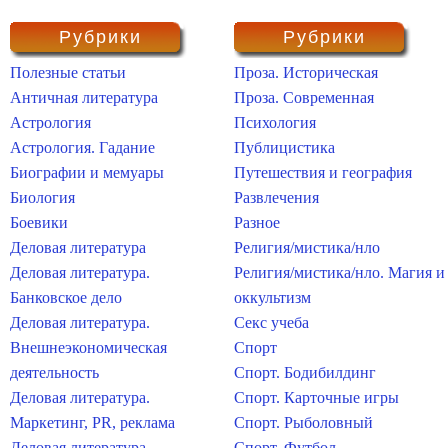
Рубрики
Рубрики
Полезные статьи
Проза. Историческая
Античная литература
Проза. Современная
Астрология
Психология
Астрология. Гадание
Публицистика
Биографии и мемуары
Путешествия и география
Биология
Развлечения
Боевики
Разное
Деловая литература
Религия/мистика/нло
Деловая литература.
Религия/мистика/нло. Магия и
Банковское дело
оккультизм
Деловая литература.
Секс учеба
Внешнеэкономическая
Спорт
деятельность
Спорт. Бодибилдинг
Деловая литература.
Спорт. Карточные игры
Маркетинг, PR, реклама
Спорт. Рыболовный
Деловая литература.
Спорт. Футбол