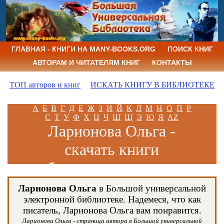
ГЛАВНАЯ - КНИГИ НА MANY-BOOKS.ORG
ПОИСК КНИГ
АВТОРАМ И ЧИТАТЕЛЯМ КНИГ
КОНТАКТЫ
ТОП авторов и книг
ИСКАТЬ КНИГУ В БИБЛИОТЕКЕ
А
Б
В
Г
Д
Е
Ж
З
И
Й
К
Л
М
Н
О
П
Р
С
Т
У
Ф
Х
Ц
Ч
Ш
Щ
Э
Ю
Я
AZ
Ларионова Ольга -
скачать книги
бесплатно и читать
книги онлайн
Ларионова Ольга
в Большой универсальной
электронной библиотеке. Надемеся, что как
писатель, Ларионова Ольга вам понравится.
Ларионова Ольга - страница автора в Большой универсальной