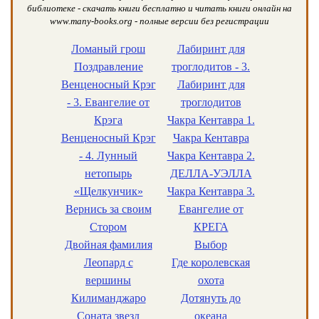
библиотеке - скачать книги бесплатно и читать книги онлайн на
www.many-books.org - полные версии без регистрации
Ломаный грош
Лабиринт для
Поздравление
троглодитов - 3.
Венценосный Крэг
Лабиринт для
- 3. Евангелие от
троглодитов
Крэга
Чакра Кентавра 1.
Венценосный Крэг
Чакра Кентавра
- 4. Лунный
Чакра Кентавра 2.
нетопырь
ДЕЛЛА-УЭЛЛА
«Щелкунчик»
Чакра Кентавра 3.
Вернись за своим
Евангелие от
Стором
КРЕГА
Двойная фамилия
Выбор
Леопард с
Где королевская
вершины
охота
Килиманджаро
Дотянуть до
Соната звезд
океана