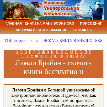
ГЛАВНАЯ - КНИГИ НА MANY-BOOKS.ORG
ПОИСК КНИГ
АВТОРАМ И ЧИТАТЕЛЯМ КНИГ
КОНТАКТЫ
ТОП авторов и книг
ИСКАТЬ КНИГУ В БИБЛИОТЕКЕ
А
Б
В
Г
Д
Е
Ж
З
И
Й
К
Л
М
Н
О
П
Р
С
Т
У
Ф
Х
Ц
Ч
Ш
Щ
Э
Ю
Я
AZ
Ламли Брайан - скачать
книги бесплатно и
читать книги онлайн
Ламли Брайан
в Большой универсальной
электронной библиотеке. Надемеся, что как
писатель, Ламли Брайан вам понравится.
Ламли Брайан - страница автора в Большой универсальной