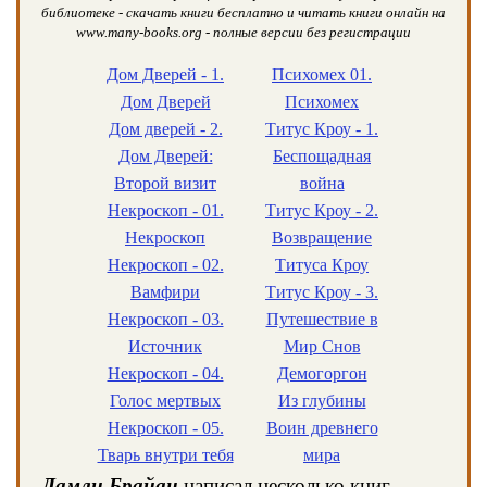
библиотеке - скачать книги бесплатно и читать книги онлайн на
www.many-books.org - полные версии без регистрации
Дом Дверей - 1.
Психомех 01.
Дом Дверей
Психомех
Дом дверей - 2.
Титус Кроу - 1.
Дом Дверей:
Беспощадная
Второй визит
война
Некроскоп - 01.
Титус Кроу - 2.
Некроскоп
Возвращение
Некроскоп - 02.
Титуса Кроу
Вамфири
Титус Кроу - 3.
Некроскоп - 03.
Путешествие в
Источник
Мир Снов
Некроскоп - 04.
Демогоргон
Голос мертвых
Из глубины
Некроскоп - 05.
Воин древнего
Тварь внутри тебя
мира
Ламли Брайан
написал несколько книг,