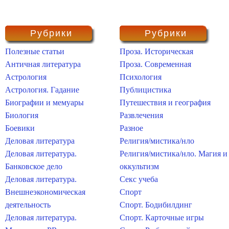
Рубрики
Рубрики
Полезные статьи
Проза. Историческая
Античная литература
Проза. Современная
Астрология
Психология
Астрология. Гадание
Публицистика
Биографии и мемуары
Путешествия и география
Биология
Развлечения
Боевики
Разное
Деловая литература
Религия/мистика/нло
Деловая литература.
Религия/мистика/нло. Магия и
Банковское дело
оккультизм
Деловая литература.
Секс учеба
Внешнеэкономическая
Спорт
деятельность
Спорт. Бодибилдинг
Деловая литература.
Спорт. Карточные игры